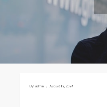
By
admin
August 12, 2024