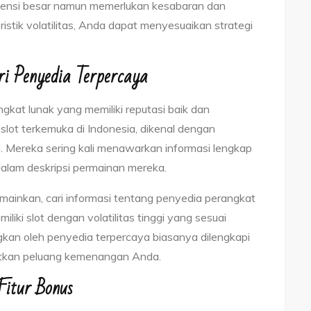
 potensi besar namun memerlukan kesabaran dan
istik volatilitas, Anda dapat menyesuaikan strategi
ri Penyedia Terpercaya
ngkat lunak yang memiliki reputasi baik dan
slot terkemuka di Indonesia, dikenal dengan
gi. Mereka sering kali menawarkan informasi lengkap
dalam deskripsi permainan mereka.
ainkan, cari informasi tentang penyedia perangkat
iki slot dengan volatilitas tinggi yang sesuai
kan oleh penyedia terpercaya biasanya dilengkapi
atkan peluang kemenangan Anda.
Fitur Bonus