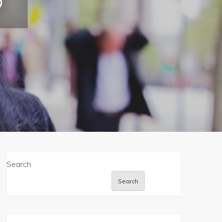
o
Search
Search