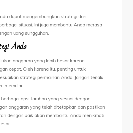
nda dapat mengembangkan strategi dan
erbagai situasi. Ini juga membantu Anda merasa
dengan uang sungguhan.
tegi Anda
merlukan anggaran yang lebih besar karena
n cepat. Oleh karena itu, penting untuk
uaikan strategi permainan Anda. Jangan terlalu
ru memulai.
 berbagai opsi taruhan yang sesuai dengan
an anggaran yang telah ditetapkan dan pastikan
garan dengan baik akan membantu Anda menikmati
esar.