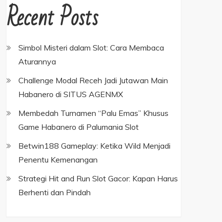
Recent Posts
Simbol Misteri dalam Slot: Cara Membaca
Aturannya
Challenge Modal Receh Jadi Jutawan Main
Habanero di SITUS AGENMX
Membedah Turnamen “Palu Emas” Khusus
Game Habanero di Palumania Slot
Betwin188 Gameplay: Ketika Wild Menjadi
Penentu Kemenangan
Strategi Hit and Run Slot Gacor: Kapan Harus
Berhenti dan Pindah