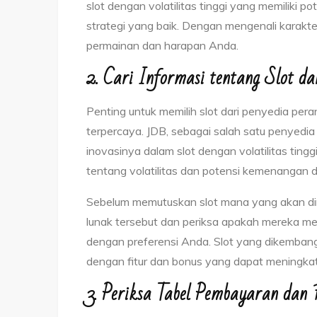
slot dengan volatilitas tinggi yang memiliki
strategi yang baik. Dengan mengenali karakter
permainan dan harapan Anda.
2. Cari Informasi tentang Slot da
Penting untuk memilih slot dari penyedia pera
terpercaya. JDB, sebagai salah satu penyedia 
inovasinya dalam slot dengan volatilitas ting
tentang volatilitas dan potensi kemenangan 
Sebelum memutuskan slot mana yang akan dim
lunak tersebut dan periksa apakah mereka memil
dengan preferensi Anda. Slot yang dikembang
dengan fitur dan bonus yang dapat meningk
3. Periksa Tabel Pembayaran dan 