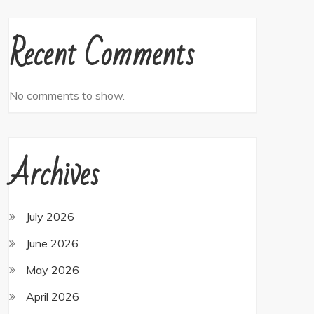
Recent Comments
No comments to show.
Archives
July 2026
June 2026
May 2026
April 2026