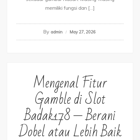
memiliki fungsi dan […]
By
admin
May 27, 2026
Mengenal Fitur
Gamble di Slot
Badak178 — Berani
Dobel atau Lebih Baik