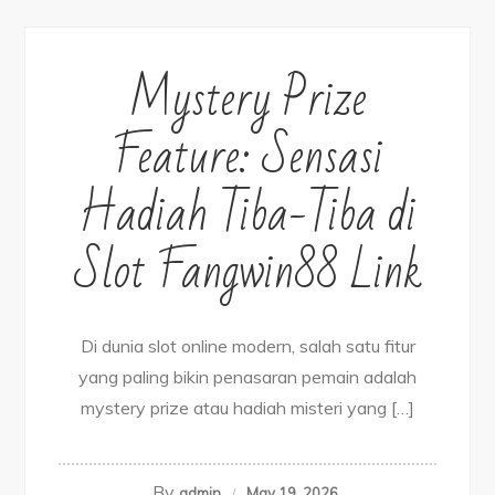
Mystery Prize
Feature: Sensasi
Hadiah Tiba-Tiba di
Slot Fangwin88 Link
Di dunia slot online modern, salah satu fitur
yang paling bikin penasaran pemain adalah
mystery prize atau hadiah misteri yang […]
By
admin
May 19, 2026