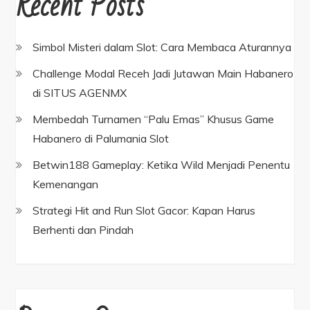
Recent Posts
Simbol Misteri dalam Slot: Cara Membaca Aturannya
Challenge Modal Receh Jadi Jutawan Main Habanero
di SITUS AGENMX
Membedah Turnamen “Palu Emas” Khusus Game
Habanero di Palumania Slot
Betwin188 Gameplay: Ketika Wild Menjadi Penentu
Kemenangan
Strategi Hit and Run Slot Gacor: Kapan Harus
Berhenti dan Pindah