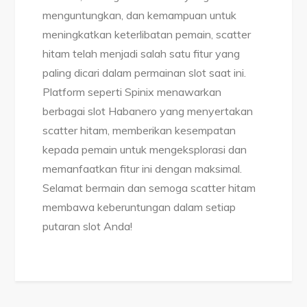
menguntungkan, dan kemampuan untuk
meningkatkan keterlibatan pemain, scatter
hitam telah menjadi salah satu fitur yang
paling dicari dalam permainan slot saat ini.
Platform seperti Spinix menawarkan
berbagai slot Habanero yang menyertakan
scatter hitam, memberikan kesempatan
kepada pemain untuk mengeksplorasi dan
memanfaatkan fitur ini dengan maksimal.
Selamat bermain dan semoga scatter hitam
membawa keberuntungan dalam setiap
putaran slot Anda!