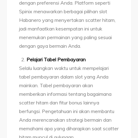
dengan preferensi Anda. Platform seperti
Spinix menawarkan berbagai pilihan slot
Habanero yang menyertakan scatter hitam,
jadi manfaatkan kesempatan ini untuk
menemukan permainan yang paling sesuai
dengan gaya bermain Anda.
Pelajari Tabel Pembayaran
Selalu luangkan waktu untuk mempelajari
tabel pembayaran dalam slot yang Anda
mainkan. Tabel pembayaran akan
memberikan informasi tentang bagaimana
scatter hitam dan fitur bonus lainnya
berfungsi. Pengetahuan ini akan membantu
Anda merencanakan strategi bermain dan
memahami apa yang diharapkan saat scatter
hitam muncul di gulungan.