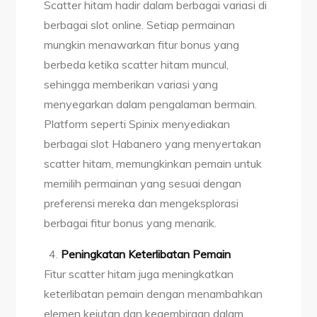
Scatter hitam hadir dalam berbagai variasi di
berbagai slot online. Setiap permainan
mungkin menawarkan fitur bonus yang
berbeda ketika scatter hitam muncul,
sehingga memberikan variasi yang
menyegarkan dalam pengalaman bermain.
Platform seperti Spinix menyediakan
berbagai slot Habanero yang menyertakan
scatter hitam, memungkinkan pemain untuk
memilih permainan yang sesuai dengan
preferensi mereka dan mengeksplorasi
berbagai fitur bonus yang menarik.
Peningkatan Keterlibatan Pemain
Fitur scatter hitam juga meningkatkan
keterlibatan pemain dengan menambahkan
elemen kejutan dan kegembiraan dalam