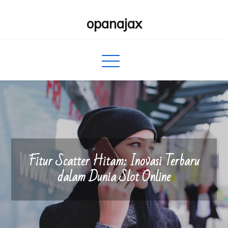
Skip
opanajax
to
content
Fitur Scatter Hitam: Inovasi Terbaru
dalam Dunia Slot Online