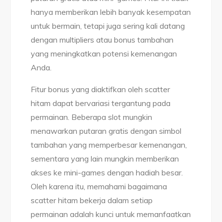
hanya memberikan lebih banyak kesempatan
untuk bermain, tetapi juga sering kali datang
dengan multipliers atau bonus tambahan
yang meningkatkan potensi kemenangan
Anda.
Fitur bonus yang diaktifkan oleh scatter
hitam dapat bervariasi tergantung pada
permainan. Beberapa slot mungkin
menawarkan putaran gratis dengan simbol
tambahan yang memperbesar kemenangan,
sementara yang lain mungkin memberikan
akses ke mini-games dengan hadiah besar.
Oleh karena itu, memahami bagaimana
scatter hitam bekerja dalam setiap
permainan adalah kunci untuk memanfaatkan