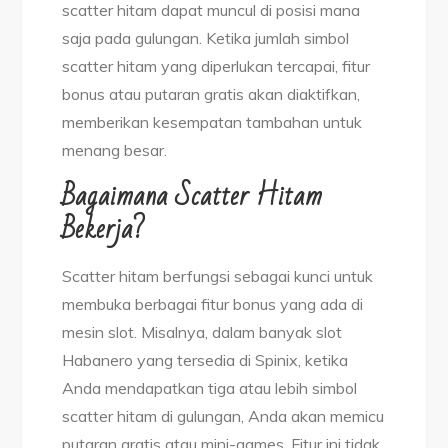
scatter hitam dapat muncul di posisi mana
saja pada gulungan. Ketika jumlah simbol
scatter hitam yang diperlukan tercapai, fitur
bonus atau putaran gratis akan diaktifkan,
memberikan kesempatan tambahan untuk
menang besar.
Bagaimana Scatter Hitam
Bekerja?
Scatter hitam berfungsi sebagai kunci untuk
membuka berbagai fitur bonus yang ada di
mesin slot. Misalnya, dalam banyak slot
Habanero yang tersedia di Spinix, ketika
Anda mendapatkan tiga atau lebih simbol
scatter hitam di gulungan, Anda akan memicu
putaran gratis atau mini-games. Fitur ini tidak