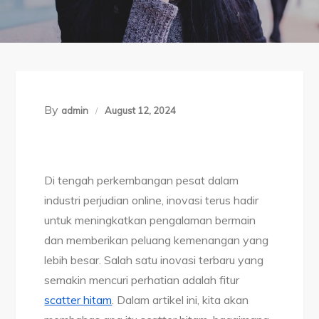
By
admin
August 12, 2024
Di tengah perkembangan pesat dalam
industri perjudian online, inovasi terus hadir
untuk meningkatkan pengalaman bermain
dan memberikan peluang kemenangan yang
lebih besar. Salah satu inovasi terbaru yang
semakin mencuri perhatian adalah fitur
scatter hitam
. Dalam artikel ini, kita akan