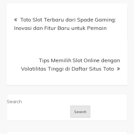
Post
navigation
Toto Slot Terbaru dari Spade Gaming:
Inovasi dan Fitur Baru untuk Pemain
Tips Memilih Slot Online dengan
Volatilitas Tinggi di Daftar Situs Toto
Search
Search