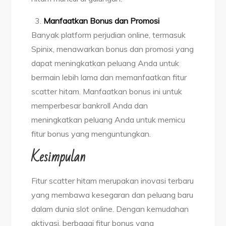
Manfaatkan Bonus dan Promosi
Banyak platform perjudian online, termasuk
Spinix, menawarkan bonus dan promosi yang
dapat meningkatkan peluang Anda untuk
bermain lebih lama dan memanfaatkan fitur
scatter hitam. Manfaatkan bonus ini untuk
memperbesar bankroll Anda dan
meningkatkan peluang Anda untuk memicu
fitur bonus yang menguntungkan.
Kesimpulan
Fitur scatter hitam merupakan inovasi terbaru
yang membawa kesegaran dan peluang baru
dalam dunia slot online. Dengan kemudahan
aktivasi, berbagai fitur bonus yang