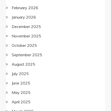
February 2026
January 2026
December 2025
November 2025
October 2025
September 2025
August 2025
July 2025
June 2025
May 2025
April 2025