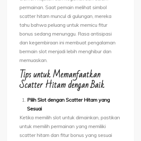
permainan. Saat pemain melihat simbol
scatter hitam muncul di gulungan, mereka
tahu bahwa peluang untuk memicu fitur
bonus sedang menunggu. Rasa antisipasi
dan kegembiraan ini membuat pengalaman
bermain slot menjadi lebih menghibur dan
memuaskan.
Tips untuk Memanfaatkan
Scatter Hitam dengan Baik
Pilih Slot dengan Scatter Hitam yang
Sesuai
Ketika memilih slot untuk dimainkan, pastikan
untuk memilih permainan yang memiliki
scatter hitam dan fitur bonus yang sesuai