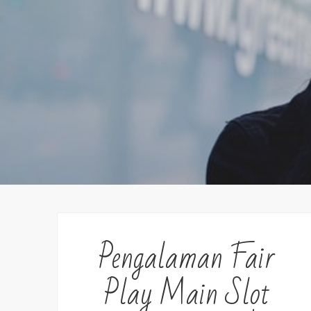
Pengalaman Fair
Play Main Slot