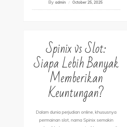
By
admin
October 25, 2025
Spinix vs Slot:
Siapa Lebih Banyak
Memberikan
Keuntungan?
Dalam dunia perjudian online, khususnya
permainan slot, nama Spinix semakin