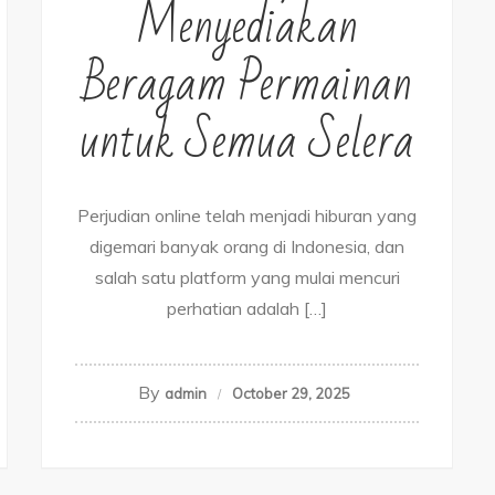
Menyediakan
Beragam Permainan
untuk Semua Selera
Perjudian online telah menjadi hiburan yang
digemari banyak orang di Indonesia, dan
salah satu platform yang mulai mencuri
perhatian adalah […]
By
admin
October 29, 2025