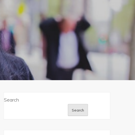
Search
Search