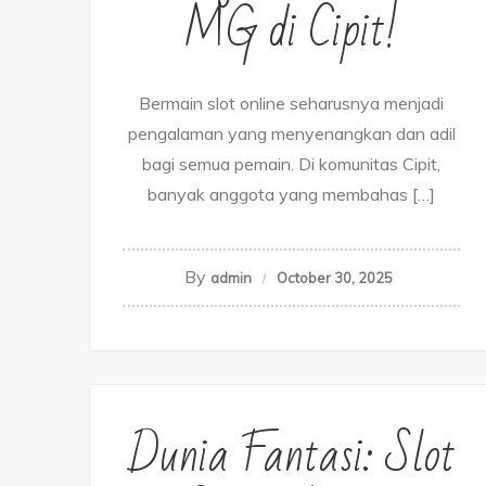
MG di Cipit!
Bermain slot online seharusnya menjadi
pengalaman yang menyenangkan dan adil
bagi semua pemain. Di komunitas Cipit,
banyak anggota yang membahas […]
By
admin
October 30, 2025
Dunia Fantasi: Slot