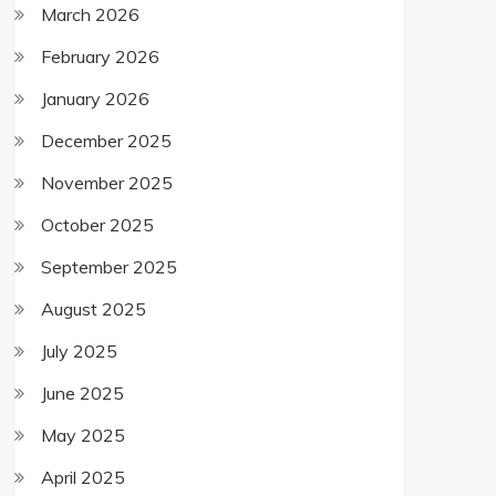
March 2026
February 2026
January 2026
December 2025
November 2025
October 2025
September 2025
August 2025
July 2025
June 2025
May 2025
April 2025