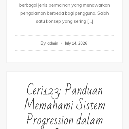
berbagai jenis permainan yang menawarkan
pengalaman berbeda bagi pengguna. Salah
satu konsep yang sering […]
By
admin
July 14, 2026
Ceri123: Panduan
Memahami Sistem
Progression dalam