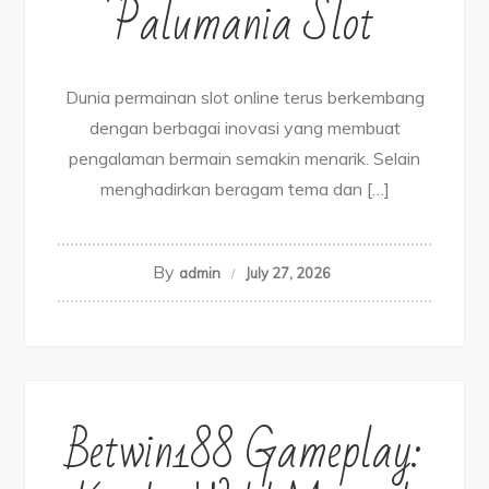
Palumania Slot
Dunia permainan slot online terus berkembang
dengan berbagai inovasi yang membuat
pengalaman bermain semakin menarik. Selain
menghadirkan beragam tema dan […]
By
admin
July 27, 2026
Betwin188 Gameplay: