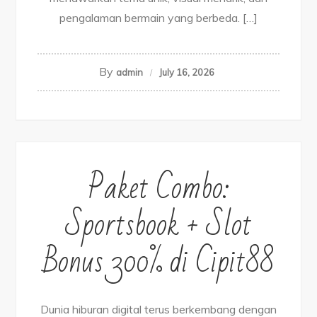
pengalaman bermain yang berbeda. […]
By
admin
July 16, 2026
Paket Combo:
Sportsbook + Slot
Bonus 300% di Cipit88
Dunia hiburan digital terus berkembang dengan