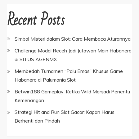
Recent Posts
Simbol Misteri dalam Slot: Cara Membaca Aturannya
Challenge Modal Receh Jadi Jutawan Main Habanero
di SITUS AGENMX
Membedah Turnamen “Palu Emas” Khusus Game
Habanero di Palumania Slot
Betwin188 Gameplay: Ketika Wild Menjadi Penentu
Kemenangan
Strategi Hit and Run Slot Gacor: Kapan Harus
Berhenti dan Pindah