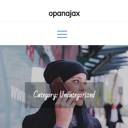
Skip
opanajax
to
content
Category:
Uncategorized