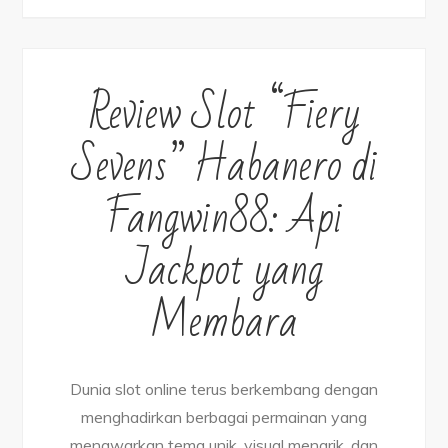
Review Slot “Fiery
Sevens” Habanero di
Fangwin88: Api
Jackpot yang
Membara
Dunia slot online terus berkembang dengan
menghadirkan berbagai permainan yang
menawarkan tema unik, visual menarik, dan