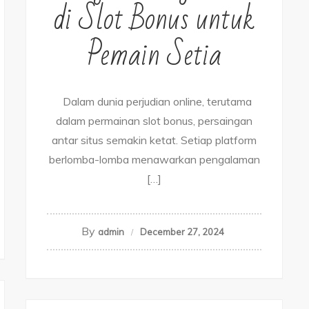
di Slot Bonus untuk
Pemain Setia
Dalam dunia perjudian online, terutama
dalam permainan slot bonus, persaingan
antar situs semakin ketat. Setiap platform
berlomba-lomba menawarkan pengalaman
[…]
By
admin
December 27, 2024