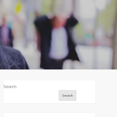
Search
Search