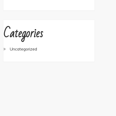
Categories
Uncategorized