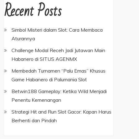
Recent Posts
Simbol Misteri dalam Slot: Cara Membaca
Aturannya
Challenge Modal Receh Jadi Jutawan Main
Habanero di SITUS AGENMX
Membedah Turnamen “Palu Emas” Khusus
Game Habanero di Palumania Slot
Betwin188 Gameplay: Ketika Wild Menjadi
Penentu Kemenangan
Strategi Hit and Run Slot Gacor: Kapan Harus
Berhenti dan Pindah