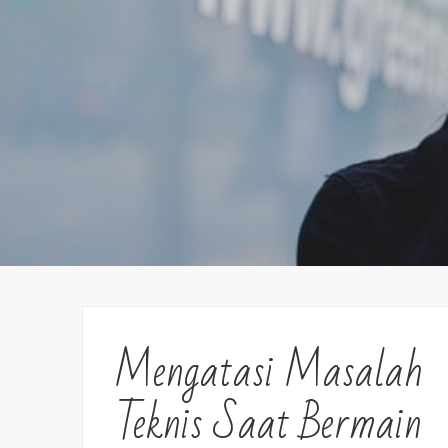
Mengatasi Masalah
Teknis Saat Bermain