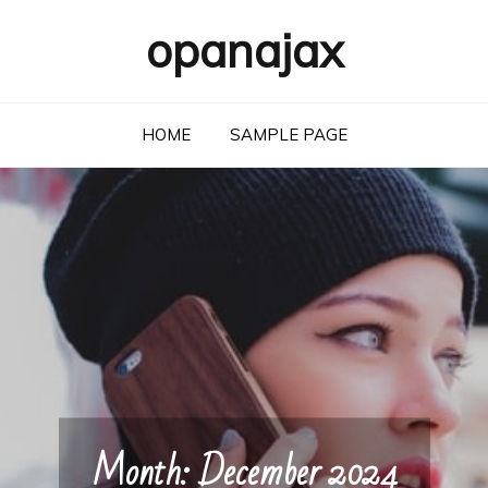
opanajax
HOME
SAMPLE PAGE
Month:
December 2024