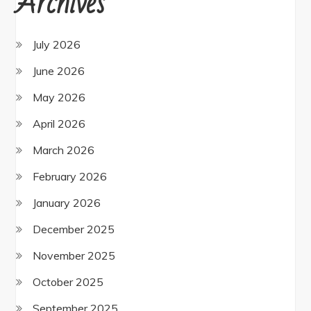
Archives
July 2026
June 2026
May 2026
April 2026
March 2026
February 2026
January 2026
December 2025
November 2025
October 2025
September 2025