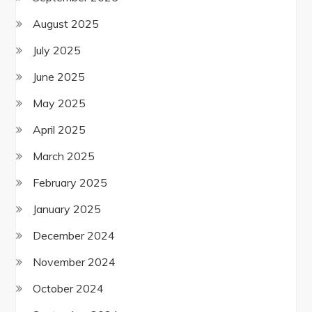
August 2025
July 2025
June 2025
May 2025
April 2025
March 2025
February 2025
January 2025
December 2024
November 2024
October 2024