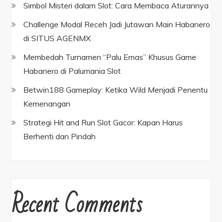
Simbol Misteri dalam Slot: Cara Membaca Aturannya
Challenge Modal Receh Jadi Jutawan Main Habanero
di SITUS AGENMX
Membedah Turnamen “Palu Emas” Khusus Game
Habanero di Palumania Slot
Betwin188 Gameplay: Ketika Wild Menjadi Penentu
Kemenangan
Strategi Hit and Run Slot Gacor: Kapan Harus
Berhenti dan Pindah
Recent Comments