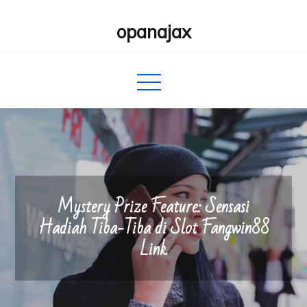
Skip
opanajax
to
content
Mystery Prize Feature: Sensasi
Hadiah Tiba-Tiba di Slot Fangwin88
Link