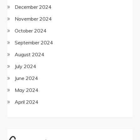
December 2024
November 2024
October 2024
September 2024
August 2024
July 2024
June 2024
May 2024
April 2024