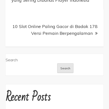
yang Sering Dibahas Player Indonesia
10 Slot Online Paling Gacor di Badak 178
Versi Pemain Berpengalaman
Search
Search
Recent Posts