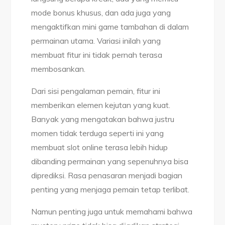
mode bonus khusus, dan ada juga yang
mengaktifkan mini game tambahan di dalam
permainan utama. Variasi inilah yang
membuat fitur ini tidak pernah terasa
membosankan.
Dari sisi pengalaman pemain, fitur ini
memberikan elemen kejutan yang kuat.
Banyak yang mengatakan bahwa justru
momen tidak terduga seperti ini yang
membuat slot online terasa lebih hidup
dibanding permainan yang sepenuhnya bisa
diprediksi. Rasa penasaran menjadi bagian
penting yang menjaga pemain tetap terlibat.
Namun penting juga untuk memahami bahwa