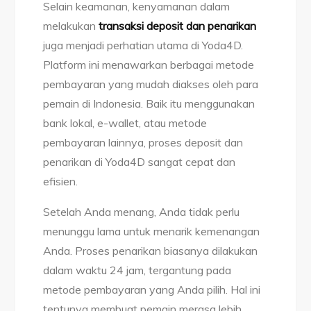
Selain keamanan, kenyamanan dalam
melakukan
transaksi deposit dan penarikan
juga menjadi perhatian utama di Yoda4D.
Platform ini menawarkan berbagai metode
pembayaran yang mudah diakses oleh para
pemain di Indonesia. Baik itu menggunakan
bank lokal, e-wallet, atau metode
pembayaran lainnya, proses deposit dan
penarikan di Yoda4D sangat cepat dan
efisien.
Setelah Anda menang, Anda tidak perlu
menunggu lama untuk menarik kemenangan
Anda. Proses penarikan biasanya dilakukan
dalam waktu 24 jam, tergantung pada
metode pembayaran yang Anda pilih. Hal ini
tentunya membuat pemain merasa lebih