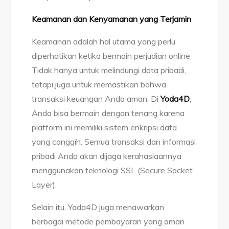
Keamanan dan Kenyamanan yang Terjamin
Keamanan adalah hal utama yang perlu
diperhatikan ketika bermain perjudian online.
Tidak hanya untuk melindungi data pribadi,
tetapi juga untuk memastikan bahwa
transaksi keuangan Anda aman. Di
Yoda4D
,
Anda bisa bermain dengan tenang karena
platform ini memiliki sistem enkripsi data
yang canggih. Semua transaksi dan informasi
pribadi Anda akan dijaga kerahasiaannya
menggunakan teknologi SSL (Secure Socket
Layer).
Selain itu, Yoda4D juga menawarkan
berbagai metode pembayaran yang aman