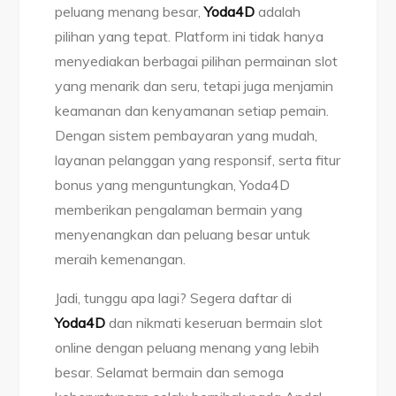
peluang menang besar,
Yoda4D
adalah
pilihan yang tepat. Platform ini tidak hanya
menyediakan berbagai pilihan permainan slot
yang menarik dan seru, tetapi juga menjamin
keamanan dan kenyamanan setiap pemain.
Dengan sistem pembayaran yang mudah,
layanan pelanggan yang responsif, serta fitur
bonus yang menguntungkan, Yoda4D
memberikan pengalaman bermain yang
menyenangkan dan peluang besar untuk
meraih kemenangan.
Jadi, tunggu apa lagi? Segera daftar di
Yoda4D
dan nikmati keseruan bermain slot
online dengan peluang menang yang lebih
besar. Selamat bermain dan semoga