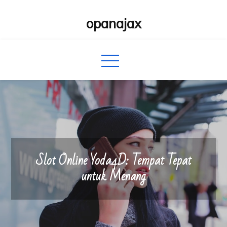
Skip
opanajax
to
content
Slot Online Yoda4D: Tempat Tepat
untuk Menang