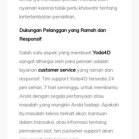
nyaman karena tidak perlu khawatir tentang
keterlambatan penarikan.
Dukungan Pelanggan yang Ramah dan
Responsif
Salah satu aspek yang membuat
Yoda4D
sangat dihargai oleh para pemain adalah
layanan
customer service
yang ramah dan
responsif. Tim support Yoda4D tersedia 24
jam sehari, 7 hari seminggu, untuk membantu
Anda dengan segala pertanyaan atau
masalah yang mungkin Anda hadapi. Apakah
itu masalah teknis terkait akun, bantuan
dalam transaksi, atau informasi tentang
permainan slot, tim customer support akan