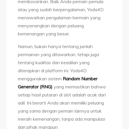
membosankan. Baik Anda pemain pemula
atau yang sudah berpengalaman, Yoda4D
menawarkan pengalaman bermain yang
menyenangkan dengan peluang
kemenangan yang besar.
Namun, bukan hanya tentang jumlah
permainan yang ditawarkan, tetapi juga
tentang kualitas dan keadilan yang
diterapkan di platform ini. Yoda4D
menggunakan sistem
Random Number
Generator (RNG)
yang memastikan bahwa
setiap hasil putaran di slot adalah acak dan
adil. Ini berarti Anda akan memiliki peluang
yang sama dengan pemain lainnya untuk
meraih kemenangan, tanpa ada manipulasi
dari pihak manapun.