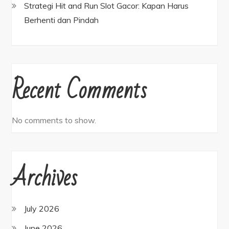
Strategi Hit and Run Slot Gacor: Kapan Harus
Berhenti dan Pindah
Recent Comments
No comments to show.
Archives
July 2026
June 2026