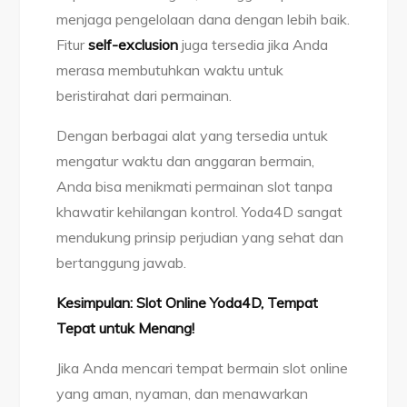
menjaga pengelolaan dana dengan lebih baik.
Fitur
self-exclusion
juga tersedia jika Anda
merasa membutuhkan waktu untuk
beristirahat dari permainan.
Dengan berbagai alat yang tersedia untuk
mengatur waktu dan anggaran bermain,
Anda bisa menikmati permainan slot tanpa
khawatir kehilangan kontrol. Yoda4D sangat
mendukung prinsip perjudian yang sehat dan
bertanggung jawab.
Kesimpulan: Slot Online Yoda4D, Tempat
Tepat untuk Menang!
Jika Anda mencari tempat bermain slot online
yang aman, nyaman, dan menawarkan