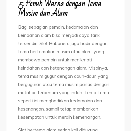
5.
Penuh Warna dengan Tema
Musim dan Alam
Bagi sebagian pemain, kedamaian dan
keindahan alam bisa menjadi daya tarik
tersendiri. Slot Habanero juga hadir dengan
tema bertemakan musim atau alam, yang
membawa pemain untuk menikmati
keindahan dan ketenangan alam. Misalnya,
tema musim gugur dengan daun-daun yang
berguguran atau tema musim panas dengan
matahari terbenam yang indah. Tema-tema
seperti ini menghadirkan kedamaian dan
kesenangan, sambil tetap memberikan
kesempatan untuk meraih kemenangan.
Slot bertema alam sering kali didukung