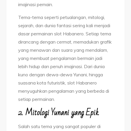
imajinasi pemain.
Tema-tema seperti petualangan, mitologi,
sejarah, dan dunia fantasi sering kali menjadi
dasar permainan slot Habanero. Setiap tema
dirancang dengan cermat, memadukan grafik
yang menawan dan suara yang mendalam,
yang membuat pengalaman bermain jadi
lebih hidup dan penuh imajinasi. Dari dunia
kuno dengan dewa-dewa Yunani, hingga
suasana kota futuristik, slot Habanero
menyuguhkan pengalaman yang berbeda di
setiap permainan.
2.
Mitologi Yunani yang Epik
Salah satu tema yang sangat populer di