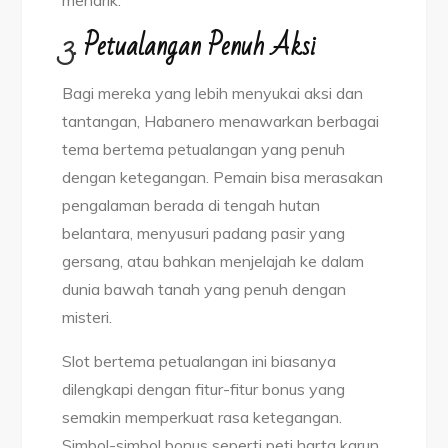
menarik.
3.
Petualangan Penuh Aksi
Bagi mereka yang lebih menyukai aksi dan
tantangan, Habanero menawarkan berbagai
tema bertema petualangan yang penuh
dengan ketegangan. Pemain bisa merasakan
pengalaman berada di tengah hutan
belantara, menyusuri padang pasir yang
gersang, atau bahkan menjelajah ke dalam
dunia bawah tanah yang penuh dengan
misteri.
Slot bertema petualangan ini biasanya
dilengkapi dengan fitur-fitur bonus yang
semakin memperkuat rasa ketegangan.
Simbol-simbol bonus seperti peti harta karun,