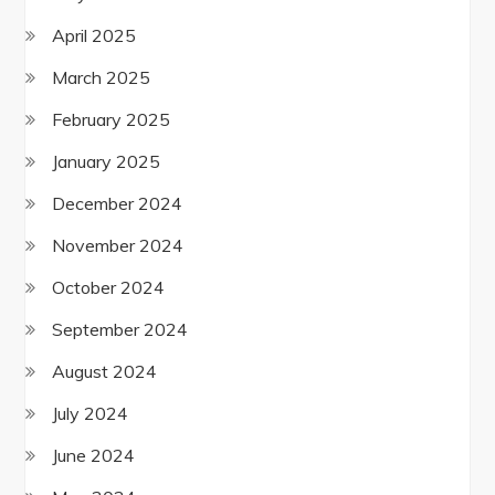
April 2025
March 2025
February 2025
January 2025
December 2024
November 2024
October 2024
September 2024
August 2024
July 2024
June 2024