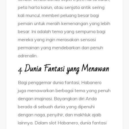
peta harta karun, atau senjata antik sering
kali muncul, memberi peluang besar bagi
pemain untuk meraih kemenangan yang lebih
besar. Ini adalah tema yang sempurna bagi
mereka yang ingin merasakan sensasi
permainan yang mendebarkan dan penuh
adrenalin.
4.
Dunia Fantasi yang Menawan
Bagi penggemar dunia fantasi, Habanero
juga menawarkan berbagai tema yang penuh
dengan imajinasi. Bayangkan diri Anda
berada di sebuah dunia yang dipenuhi
dengan naga, penyihir, dan makhluk ajaib
lainnya. Dalam slot Habanero, dunia fantasi