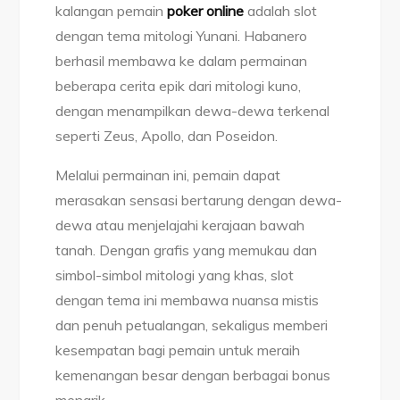
kalangan pemain
poker online
adalah slot
dengan tema mitologi Yunani. Habanero
berhasil membawa ke dalam permainan
beberapa cerita epik dari mitologi kuno,
dengan menampilkan dewa-dewa terkenal
seperti Zeus, Apollo, dan Poseidon.
Melalui permainan ini, pemain dapat
merasakan sensasi bertarung dengan dewa-
dewa atau menjelajahi kerajaan bawah
tanah. Dengan grafis yang memukau dan
simbol-simbol mitologi yang khas, slot
dengan tema ini membawa nuansa mistis
dan penuh petualangan, sekaligus memberi
kesempatan bagi pemain untuk meraih
kemenangan besar dengan berbagai bonus