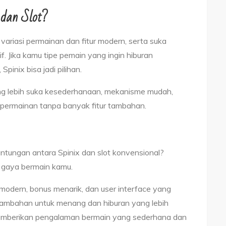
 dan Slot?
ariasi permainan dan fitur modern, serta suka
f. Jika kamu tipe pemain yang ingin hiburan
pinix bisa jadi pilihan.
g lebih suka kesederhanaan, mekanisme mudah,
i permainan tanpa banyak fitur tambahan.
ntungan antara Spinix dan slot konvensional?
 gaya bermain kamu.
 modern, bonus menarik, dan user interface yang
tambahan untuk menang dan hiburan yang lebih
memberikan pengalaman bermain yang sederhana dan