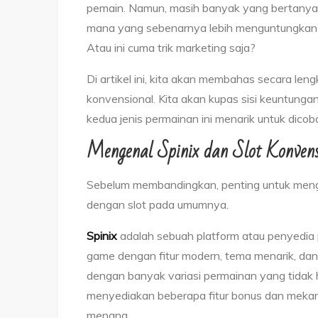
pemain. Namun, masih banyak yang bertanya-
mana yang sebenarnya lebih menguntungkan? 
Atau ini cuma trik marketing saja?
Di artikel ini, kita akan membahas secara len
konvensional. Kita akan kupas sisi keuntung
kedua jenis permainan ini menarik untuk dicoba.
Mengenal Spinix dan Slot Konvens
Sebelum membandingkan, penting untuk menge
dengan slot pada umumnya.
Spinix
adalah sebuah platform atau penyedia 
game dengan fitur modern, tema menarik, dan a
dengan banyak variasi permainan yang tidak
menyediakan beberapa fitur bonus dan meka
menang.