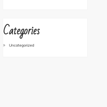
Categories
Uncategorized