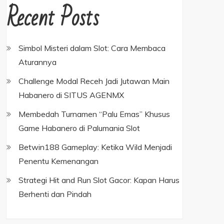
Recent Posts
Simbol Misteri dalam Slot: Cara Membaca
Aturannya
Challenge Modal Receh Jadi Jutawan Main
Habanero di SITUS AGENMX
Membedah Turnamen “Palu Emas” Khusus
Game Habanero di Palumania Slot
Betwin188 Gameplay: Ketika Wild Menjadi
Penentu Kemenangan
Strategi Hit and Run Slot Gacor: Kapan Harus
Berhenti dan Pindah