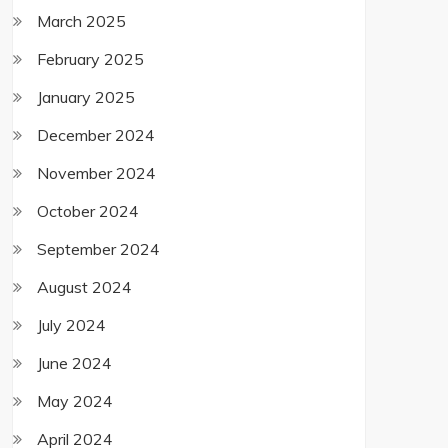
March 2025
February 2025
January 2025
December 2024
November 2024
October 2024
September 2024
August 2024
July 2024
June 2024
May 2024
April 2024