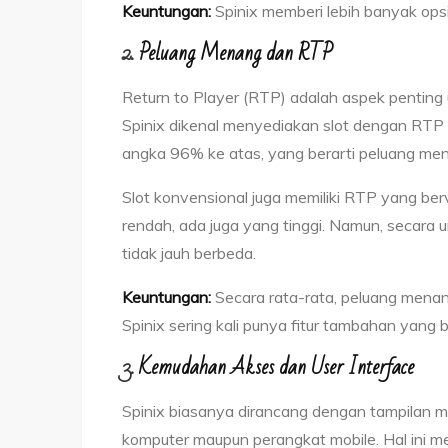
Keuntungan:
Spinix memberi lebih banyak opsi
2.
Peluang Menang dan RTP
Return to Player (RTP) adalah aspek penting
Spinix dikenal menyediakan slot dengan RTP 
angka 96% ke atas, yang berarti peluang menan
Slot konvensional juga memiliki RTP yang be
rendah, ada juga yang tinggi. Namun, secara 
tidak jauh berbeda.
Keuntungan:
Secara rata-rata, peluang menang 
Spinix sering kali punya fitur tambahan ya
3.
Kemudahan Akses dan User Interface
Spinix biasanya dirancang dengan tampilan mo
komputer maupun perangkat mobile. Hal ini 