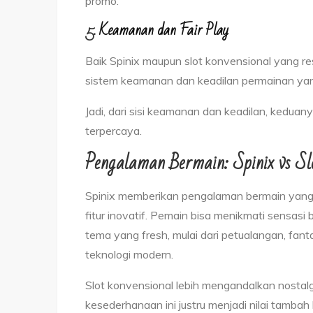
promo.
5.
Keamanan dan Fair Play
Baik Spinix maupun slot konvensional yang re
sistem keamanan dan keadilan permainan yan
Jadi, dari sisi keamanan dan keadilan, kedua
terpercaya.
Pengalaman Bermain: Spinix vs Sl
Spinix memberikan pengalaman bermain yang l
fitur inovatif. Pemain bisa menikmati sensas
tema yang fresh, mulai dari petualangan, fant
teknologi modern.
Slot konvensional lebih mengandalkan nostal
kesederhanaan ini justru menjadi nilai tambah 