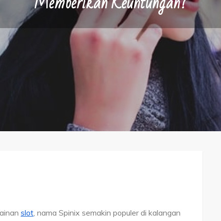
Memberikan Keuntungan?
mainan
slot
, nama Spinix semakin populer di kalangan