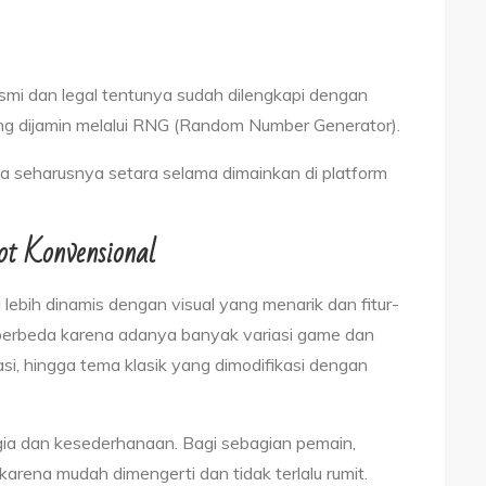
smi dan legal tentunya sudah dilengkapi dengan
g dijamin melalui RNG (Random Number Generator).
nya seharusnya setara selama dimainkan di platform
ot Konvensional
ebih dinamis dengan visual yang menarik dan fitur-
i berbeda karena adanya banyak variasi game dan
asi, hingga tema klasik yang dimodifikasi dengan
gia dan kesederhanaan. Bagi sebagian pemain,
karena mudah dimengerti dan tidak terlalu rumit.