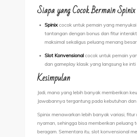
Siapa yang Cocok Bermain Spinix
Spinix
cocok untuk pemain yang menyukai v
tantangan dengan bonus dan fitur interakti
maksimal sekaligus peluang menang besar, S
Slot Konvensional
cocok untuk pemain yan
dan gameplay klasik yang langsung ke int
Kesimpulan
Jadi, mana yang lebih banyak memberikan keu
Jawabannya tergantung pada kebutuhan dan
Spinix menawarkan lebih banyak variasi, fitur
nyaman, sehingga bisa memberikan peluang 
beragam. Sementara itu, slot konvensional 