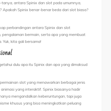
tanya, antara Spinix dan slot pada umumnya,
Apakah Spinix benar-benar beda dari slot biasa?
gkap perbandingan antara Spinix dan slot
an, pengalaman bermain, serta apa yang membuat
 Yuk, kita gali bersama!
ional
tahui dulu apa itu Spinix dan apa yang dimaksud
permainan slot yang menawarkan berbagai jenis
nimasi yang interaktif. Spinix biasanya hadir
 hanya mengandalkan keberuntungan, tapi juga
nisme khusus yang bisa meningkatkan peluang