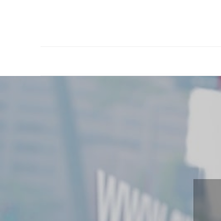
Skip
to
content