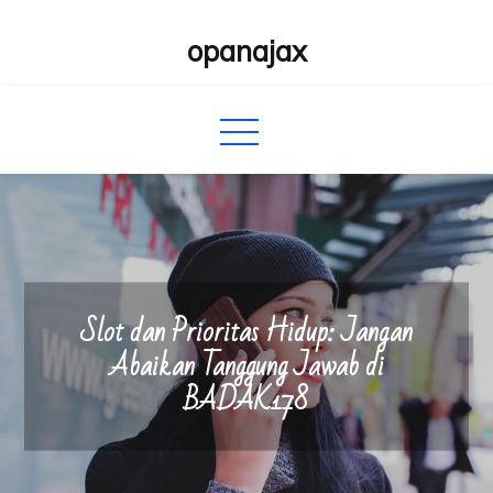
Skip
opanajax
to
content
Slot dan Prioritas Hidup: Jangan
Abaikan Tanggung Jawab di
BADAK178