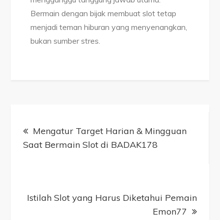
Bermain dengan bijak membuat slot tetap
menjadi teman hiburan yang menyenangkan,
bukan sumber stres.
Post
navigation
Mengatur Target Harian & Mingguan
Saat Bermain Slot di BADAK178
Istilah Slot yang Harus Diketahui Pemain
Emon77