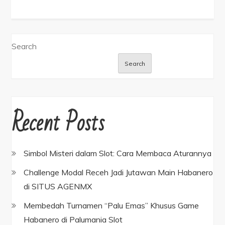
Search
Search
Recent Posts
Simbol Misteri dalam Slot: Cara Membaca Aturannya
Challenge Modal Receh Jadi Jutawan Main Habanero
di SITUS AGENMX
Membedah Turnamen “Palu Emas” Khusus Game
Habanero di Palumania Slot