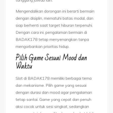
tanggung jawab lain.
Mengendalikan dorongan ini berarti bermain
dengan disiplin, mematuhi batas modal, dan
siap berhenti saat target hiburan terpenuhi.
Dengan cara ini, pengalaman bermain di
BADAK178 tetap menyenangkan tanpa
mengorbankan prioritas hidup.
Pilih Game Sesuai Mood dan
Waktu
Slot di BADAK178 memiliki berbagai tema
dan mekanisme. Pilih game yang sesuai
dengan durasi dan mood agar pengalaman
tetap santai. Game yang cepat dan penuh
aksi cocok untuk sesi singkat, sedangkan