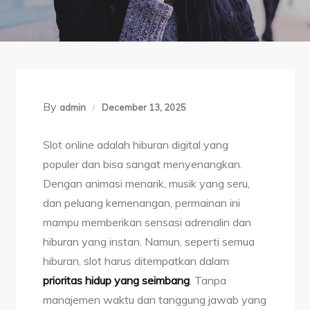
By
admin
December 13, 2025
Slot online adalah hiburan digital yang
populer dan bisa sangat menyenangkan.
Dengan animasi menarik, musik yang seru,
dan peluang kemenangan, permainan ini
mampu memberikan sensasi adrenalin dan
hiburan yang instan. Namun, seperti semua
hiburan, slot harus ditempatkan dalam
prioritas hidup yang seimbang
. Tanpa
manajemen waktu dan tanggung jawab yang