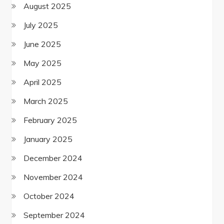
August 2025
July 2025
June 2025
May 2025
April 2025
March 2025
February 2025
January 2025
December 2024
November 2024
October 2024
September 2024