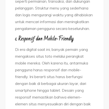
seperti permainan, transaksi, dan dukungan
pelanggan. Struktur menu yang sederhana
dan logis mengurangi waktu yang dihabiskan
untuk mencari informasi dan meningkatkan
pengalaman pengguna secara keseluruhan.
c. Responsif dan Mobile-Friendly
Di era digital saat ini, banyak pemain yang
mengakses situs toto melalui perangkat
mobile mereka. Oleh karena itu, antarmuka
pengguna harus responsif dan mobile-
friendly. Ini berarti situs harus berfungsi
dengan baik di berbagai ukuran layar, dari
smartphone hingga tablet. Desain yang
responsif memastikan bahwa elemen-
elemen situs menyesuaikan diri dengan baik