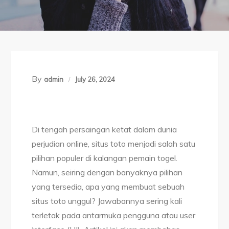
By
admin
July 26, 2024
Di tengah persaingan ketat dalam dunia
perjudian online, situs toto menjadi salah satu
pilihan populer di kalangan pemain togel.
Namun, seiring dengan banyaknya pilihan
yang tersedia, apa yang membuat sebuah
situs toto unggul? Jawabannya sering kali
terletak pada antarmuka pengguna atau user