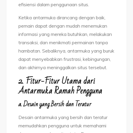
efisiensi dalam penggunaan situs.
Ketika antarmuka dirancang dengan baik,
pemain dapat dengan mudah menemukan
informasi yang mereka butuhkan, melakukan
transaksi, dan menikmati permainan tanpa
hambatan. Sebaliknya, antarmuka yang buruk
dapat menyebabkan frustrasi, kebingungan,
dan akhirnya meninggalkan situs tersebut.
2. Fitur-Fitur Utama dari
Antarmuka Ramah Pengguna
a. Desain yang Bersih dan Teratur
Desain antarmuka yang bersih dan teratur
memudahkan pengguna untuk memahami