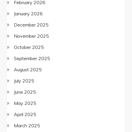
February 2026
January 2026
December 2025
November 2025
October 2025
September 2025
August 2025
July 2025
June 2025
May 2025
April 2025
March 2025