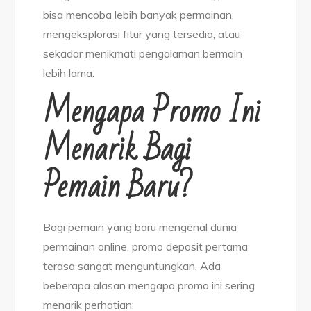
bisa mencoba lebih banyak permainan,
mengeksplorasi fitur yang tersedia, atau
sekadar menikmati pengalaman bermain
lebih lama.
Mengapa Promo Ini
Menarik Bagi
Pemain Baru?
Bagi pemain yang baru mengenal dunia
permainan online, promo deposit pertama
terasa sangat menguntungkan. Ada
beberapa alasan mengapa promo ini sering
menarik perhatian: