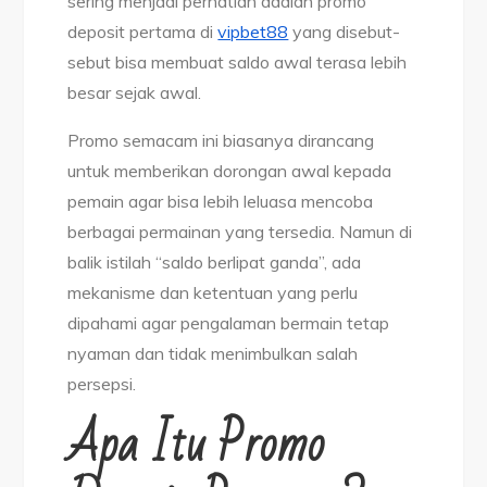
sering menjadi perhatian adalah promo
deposit pertama di
vipbet88
yang disebut-
sebut bisa membuat saldo awal terasa lebih
besar sejak awal.
Promo semacam ini biasanya dirancang
untuk memberikan dorongan awal kepada
pemain agar bisa lebih leluasa mencoba
berbagai permainan yang tersedia. Namun di
balik istilah “saldo berlipat ganda”, ada
mekanisme dan ketentuan yang perlu
dipahami agar pengalaman bermain tetap
nyaman dan tidak menimbulkan salah
persepsi.
Apa Itu Promo