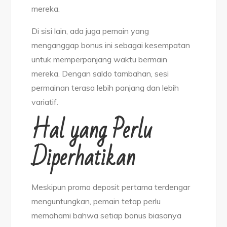
mereka.
Di sisi lain, ada juga pemain yang
menganggap bonus ini sebagai kesempatan
untuk memperpanjang waktu bermain
mereka. Dengan saldo tambahan, sesi
permainan terasa lebih panjang dan lebih
variatif.
Hal yang Perlu
Diperhatikan
Meskipun promo deposit pertama terdengar
menguntungkan, pemain tetap perlu
memahami bahwa setiap bonus biasanya