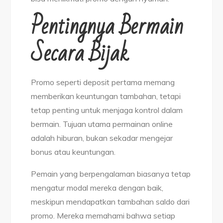
Pentingnya Bermain
Secara Bijak
Promo seperti deposit pertama memang
memberikan keuntungan tambahan, tetapi
tetap penting untuk menjaga kontrol dalam
bermain. Tujuan utama permainan online
adalah hiburan, bukan sekadar mengejar
bonus atau keuntungan.
Pemain yang berpengalaman biasanya tetap
mengatur modal mereka dengan baik,
meskipun mendapatkan tambahan saldo dari
promo. Mereka memahami bahwa setiap