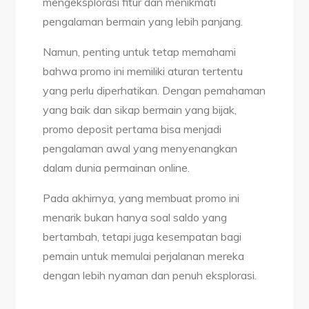
mengeksplorasi fitur dan menikmati
pengalaman bermain yang lebih panjang.
Namun, penting untuk tetap memahami
bahwa promo ini memiliki aturan tertentu
yang perlu diperhatikan. Dengan pemahaman
yang baik dan sikap bermain yang bijak,
promo deposit pertama bisa menjadi
pengalaman awal yang menyenangkan
dalam dunia permainan online.
Pada akhirnya, yang membuat promo ini
menarik bukan hanya soal saldo yang
bertambah, tetapi juga kesempatan bagi
pemain untuk memulai perjalanan mereka
dengan lebih nyaman dan penuh eksplorasi.