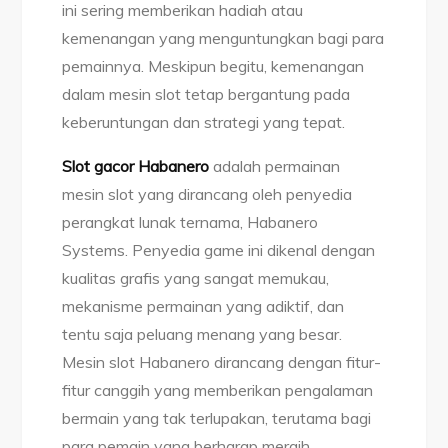
ini sering memberikan hadiah atau
kemenangan yang menguntungkan bagi para
pemainnya. Meskipun begitu, kemenangan
dalam mesin slot tetap bergantung pada
keberuntungan dan strategi yang tepat.
Slot gacor Habanero
adalah permainan
mesin slot yang dirancang oleh penyedia
perangkat lunak ternama, Habanero
Systems. Penyedia game ini dikenal dengan
kualitas grafis yang sangat memukau,
mekanisme permainan yang adiktif, dan
tentu saja peluang menang yang besar.
Mesin slot Habanero dirancang dengan fitur-
fitur canggih yang memberikan pengalaman
bermain yang tak terlupakan, terutama bagi
para pemain yang berharap meraih