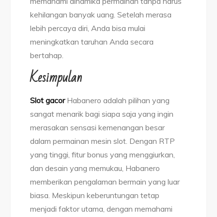
memahami dinamika permainan tanpa harus
kehilangan banyak uang. Setelah merasa
lebih percaya diri, Anda bisa mulai
meningkatkan taruhan Anda secara
bertahap.
Kesimpulan
Slot gacor
Habanero adalah pilihan yang
sangat menarik bagi siapa saja yang ingin
merasakan sensasi kemenangan besar
dalam permainan mesin slot. Dengan RTP
yang tinggi, fitur bonus yang menggiurkan,
dan desain yang memukau, Habanero
memberikan pengalaman bermain yang luar
biasa. Meskipun keberuntungan tetap
menjadi faktor utama, dengan memahami