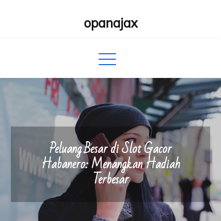
Skip
opanajax
to
content
Peluang Besar di Slot Gacor
Habanero: Menangkan Hadiah
Terbesar