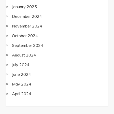
January 2025
December 2024
November 2024
October 2024
September 2024
August 2024
July 2024
June 2024
May 2024
April 2024