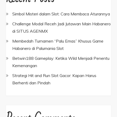
Simbol Misteri dalam Slot: Cara Membaca Aturannya
Challenge Modal Receh Jadi Jutawan Main Habanero
di SITUS AGENMX
Membedah Turnamen “Palu Emas” Khusus Game
Habanero di Palumania Slot
Betwin188 Gameplay: Ketika Wild Menjadi Penentu
Kemenangan
Strategi Hit and Run Slot Gacor: Kapan Harus
Berhenti dan Pindah