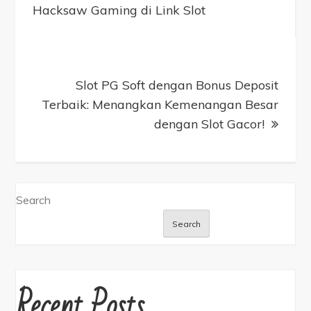
navigation
Hacksaw Gaming di Link Slot
Slot PG Soft dengan Bonus Deposit
Terbaik: Menangkan Kemenangan Besar
dengan Slot Gacor!
Search
Search
Recent Posts