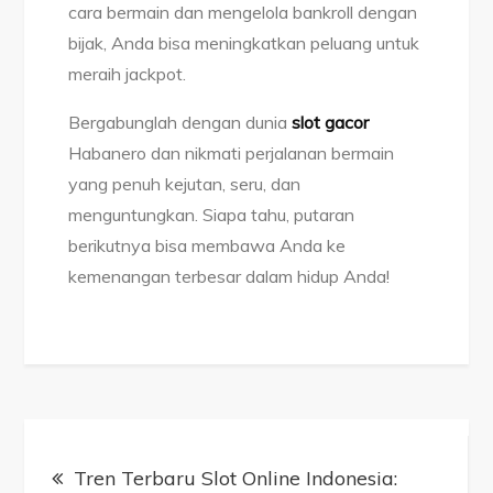
cara bermain dan mengelola bankroll dengan
bijak, Anda bisa meningkatkan peluang untuk
meraih jackpot.
Bergabunglah dengan dunia
slot gacor
Habanero dan nikmati perjalanan bermain
yang penuh kejutan, seru, dan
menguntungkan. Siapa tahu, putaran
berikutnya bisa membawa Anda ke
kemenangan terbesar dalam hidup Anda!
Post
Tren Terbaru Slot Online Indonesia: