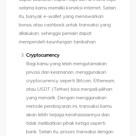
selama kamu memiliki koneksi internet. Selain
itu, banyak e-wallet yang menawarkan
bonus atau cashback untuk transaksi yang
dilakukan, sehingga pemain dapat
memperoleh keuntungan tambahan.
Cryptocurrency
Bagi kamu yang lebih mengutamakan
privasi dan keamanan, menggunakan
cryptocurrency seperti Bitcoin, Ethereum,
atau USDT (Tether) bisa menjadi pilihan
yang menarik. Dengan menggunakan
metode pembayaran ini, transaksi kamu
akan lebih terjaga kerahasiaannya dan
tidak melibatkan pihak ketiga seperti
bank. Selain itu, proses transaksi dengan