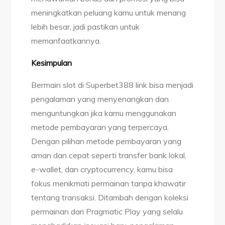
meningkatkan peluang kamu untuk menang
lebih besar, jadi pastikan untuk
memanfaatkannya.
Kesimpulan
Bermain slot di Superbet388 link bisa menjadi
pengalaman yang menyenangkan dan
menguntungkan jika kamu menggunakan
metode pembayaran yang terpercaya.
Dengan pilihan metode pembayaran yang
aman dan cepat seperti transfer bank lokal,
e-wallet, dan cryptocurrency, kamu bisa
fokus menikmati permainan tanpa khawatir
tentang transaksi. Ditambah dengan koleksi
permainan dari Pragmatic Play yang selalu