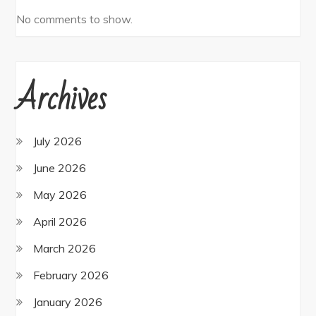
No comments to show.
Archives
July 2026
June 2026
May 2026
April 2026
March 2026
February 2026
January 2026