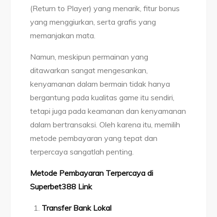
(Return to Player) yang menarik, fitur bonus
yang menggiurkan, serta grafis yang
memanjakan mata.
Namun, meskipun permainan yang
ditawarkan sangat mengesankan,
kenyamanan dalam bermain tidak hanya
bergantung pada kualitas game itu sendiri,
tetapi juga pada keamanan dan kenyamanan
dalam bertransaksi. Oleh karena itu, memilih
metode pembayaran yang tepat dan
terpercaya sangatlah penting.
Metode Pembayaran Terpercaya di
Superbet388 Link
Transfer Bank Lokal