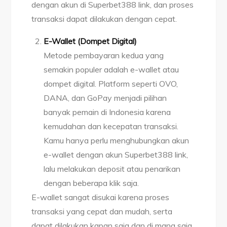
dengan akun di Superbet388 link, dan proses
transaksi dapat dilakukan dengan cepat.
E-Wallet (Dompet Digital)
Metode pembayaran kedua yang
semakin populer adalah e-wallet atau
dompet digital. Platform seperti OVO,
DANA, dan GoPay menjadi pilihan
banyak pemain di Indonesia karena
kemudahan dan kecepatan transaksi.
Kamu hanya perlu menghubungkan akun
e-wallet dengan akun Superbet388 link,
lalu melakukan deposit atau penarikan
dengan beberapa klik saja.
E-wallet sangat disukai karena proses
transaksi yang cepat dan mudah, serta
dapat dilakukan kapan saja dan di mana saja,