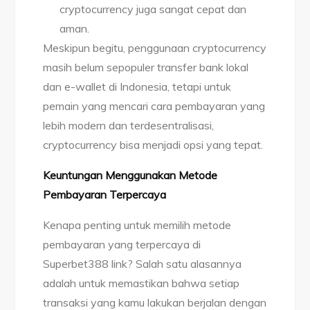
cryptocurrency juga sangat cepat dan
aman.
Meskipun begitu, penggunaan cryptocurrency
masih belum sepopuler transfer bank lokal
dan e-wallet di Indonesia, tetapi untuk
pemain yang mencari cara pembayaran yang
lebih modern dan terdesentralisasi,
cryptocurrency bisa menjadi opsi yang tepat.
Keuntungan Menggunakan Metode
Pembayaran Terpercaya
Kenapa penting untuk memilih metode
pembayaran yang terpercaya di
Superbet388 link? Salah satu alasannya
adalah untuk memastikan bahwa setiap
transaksi yang kamu lakukan berjalan dengan