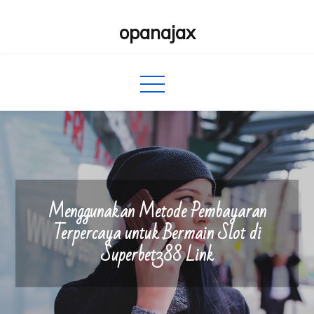
Skip
opanajax
to
content
Menggunakan Metode Pembayaran
Terpercaya untuk Bermain Slot di
Superbet388 Link