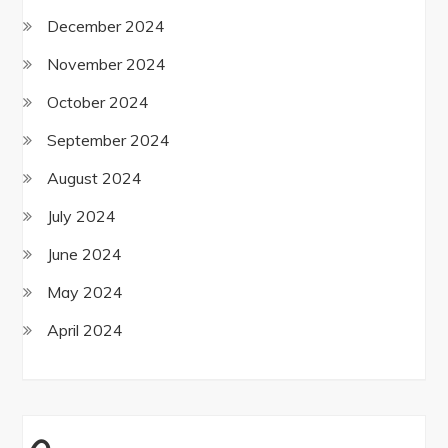
December 2024
November 2024
October 2024
September 2024
August 2024
July 2024
June 2024
May 2024
April 2024