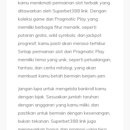
kamu menikmati permainan slot terbaik yang
ditawarkan oleh Superbet388 link. Dengan
koleksi game dari Pragmatic Play yang
memiliki berbagai fitur menarik, seperti
putaran gratis, wild symbols, dan jackpot
progresif, kamu pasti akan merasa terhibur.
Setiap permainan slot dari Pragmatic Play
memiliki tema yang unik, seperti petualangan,
fantasi, dan cerita mitologi, yang akan
membuat kamu betah bermain berjam-jam.
Jangan lupa untuk mengelola bankroll kamu
dengan bijak. Sesuaikan jumlah taruhan
dengan anggaran yang kamu miliki, dan
pastikan untuk bermain dengan kesenangan,
bukan tekanan. Superbet388 link juga
menawarkan bonus dan promosi yang bisa