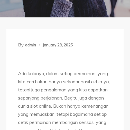
By
admin
January 28, 2025
Ada kalanya, dalam setiap permainan, yang
kita cari bukan hanya sekadar hasil akhirnya,
tetapi juga pengalaman yang kita dapatkan
sepanjang perjalanan. Begitu juga dengan
dunia slot online. Bukan hanya kemenangan
yang memuaskan, tetapi bagaimana setiap
detik permainan membangun sensasi yang