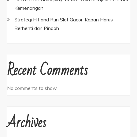
Kemenangan
Strategi Hit and Run Slot Gacor: Kapan Harus
Berhenti dan Pindah
Recent Comments
No comments to show.
Archives