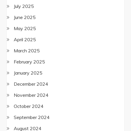
July 2025
June 2025
May 2025
April 2025
March 2025
February 2025
January 2025
December 2024
November 2024
October 2024
September 2024
August 2024