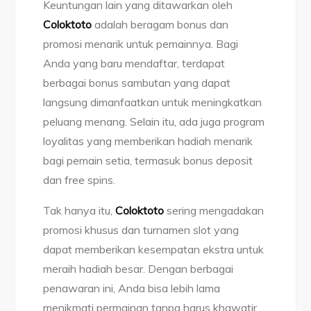
Keuntungan lain yang ditawarkan oleh
Coloktoto
adalah beragam bonus dan
promosi menarik untuk pemainnya. Bagi
Anda yang baru mendaftar, terdapat
berbagai bonus sambutan yang dapat
langsung dimanfaatkan untuk meningkatkan
peluang menang. Selain itu, ada juga program
loyalitas yang memberikan hadiah menarik
bagi pemain setia, termasuk bonus deposit
dan free spins.
Tak hanya itu,
Coloktoto
sering mengadakan
promosi khusus dan turnamen slot yang
dapat memberikan kesempatan ekstra untuk
meraih hadiah besar. Dengan berbagai
penawaran ini, Anda bisa lebih lama
menikmati permainan tanpa harus khawatir