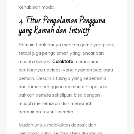
kehabisan modal.
4.
Fitur Pengalaman Pengguna
yang Ramah dan Intuitif
Pemain tidak hanya mencari game yang seru,
tetapi juga pengalaman yang lancar dan
mudah diakses.
Coloktoto
memahami
pentingnya navigasi yang nyaman bagi para
pemain. Desain situsnya yang sederhana
dan ramah pengguna membuat siapa saja,
bahkan pemula sekalipun, bisa dengan
mudah menemukan dan menikmati
permainan favorit mereka.
Mudah untuk melakukan deposit dan
penarikan dana, serta sistem dukungan