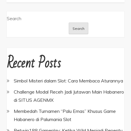
Search
Search
Recent Posts
Simbol Misteri dalam Slot: Cara Membaca Aturannya
Challenge Modal Receh Jadi Jutawan Main Habanero
di SITUS AGENMX
Membedah Turnamen “Palu Emas” Khusus Game
Habanero di Palumania Slot
Betwin188 Gameplay: Ketika Wild Menjadi Penentu