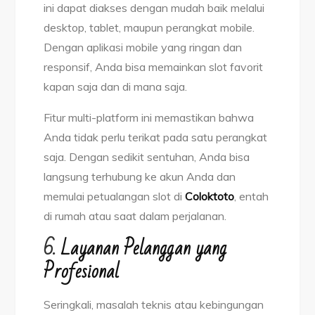
ini dapat diakses dengan mudah baik melalui
desktop, tablet, maupun perangkat mobile.
Dengan aplikasi mobile yang ringan dan
responsif, Anda bisa memainkan slot favorit
kapan saja dan di mana saja.
Fitur multi-platform ini memastikan bahwa
Anda tidak perlu terikat pada satu perangkat
saja. Dengan sedikit sentuhan, Anda bisa
langsung terhubung ke akun Anda dan
memulai petualangan slot di
Coloktoto
, entah
di rumah atau saat dalam perjalanan.
6.
Layanan Pelanggan yang
Profesional
Seringkali, masalah teknis atau kebingungan