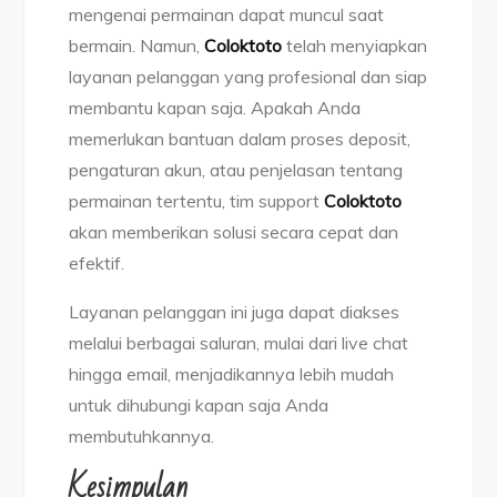
mengenai permainan dapat muncul saat
bermain. Namun,
Coloktoto
telah menyiapkan
layanan pelanggan yang profesional dan siap
membantu kapan saja. Apakah Anda
memerlukan bantuan dalam proses deposit,
pengaturan akun, atau penjelasan tentang
permainan tertentu, tim support
Coloktoto
akan memberikan solusi secara cepat dan
efektif.
Layanan pelanggan ini juga dapat diakses
melalui berbagai saluran, mulai dari live chat
hingga email, menjadikannya lebih mudah
untuk dihubungi kapan saja Anda
membutuhkannya.
Kesimpulan