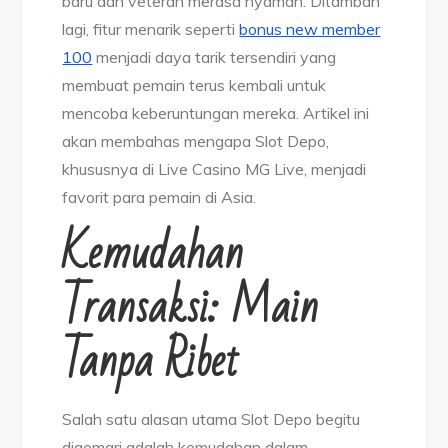
baru dan veteran merasa nyaman. Ditambah
lagi, fitur menarik seperti
bonus new member
100
menjadi daya tarik tersendiri yang
membuat pemain terus kembali untuk
mencoba keberuntungan mereka. Artikel ini
akan membahas mengapa Slot Depo,
khususnya di Live Casino MG Live, menjadi
favorit para pemain di Asia.
Kemudahan
Transaksi: Main
Tanpa Ribet
Salah satu alasan utama Slot Depo begitu
digemari adalah kemudahan dalam