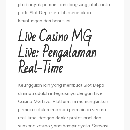
jika banyak pemain baru langsung jatuh cinta
pada Slot Depo setelah merasakan
keuntungan dari bonus ini.
Live Casino MG
Live: Pengalaman
Real-Time
Keunggulan lain yang membuat Slot Depo
diminati adalah integrasinya dengan Live
Casino MG Live. Platform ini memungkinkan
pemain untuk menikmati permainan secara
real-time, dengan dealer profesional dan
suasana kasino yang hampir nyata. Sensasi