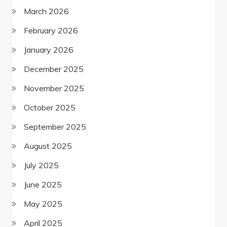
March 2026
February 2026
January 2026
December 2025
November 2025
October 2025
September 2025
August 2025
July 2025
June 2025
May 2025
April 2025