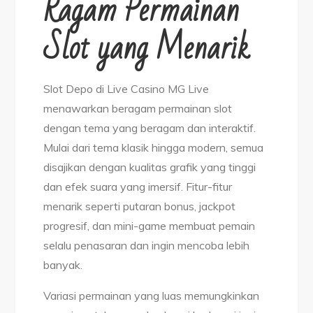
Ragam Permainan
Slot yang Menarik
Slot Depo di Live Casino MG Live
menawarkan beragam permainan slot
dengan tema yang beragam dan interaktif.
Mulai dari tema klasik hingga modern, semua
disajikan dengan kualitas grafik yang tinggi
dan efek suara yang imersif. Fitur-fitur
menarik seperti putaran bonus, jackpot
progresif, dan mini-game membuat pemain
selalu penasaran dan ingin mencoba lebih
banyak.
Variasi permainan yang luas memungkinkan