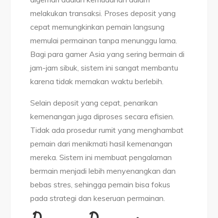
melakukan transaksi. Proses deposit yang
cepat memungkinkan pemain langsung
memulai permainan tanpa menunggu lama.
Bagi para gamer Asia yang sering bermain di
jam-jam sibuk, sistem ini sangat membantu
karena tidak memakan waktu berlebih.
Selain deposit yang cepat, penarikan
kemenangan juga diproses secara efisien.
Tidak ada prosedur rumit yang menghambat
pemain dari menikmati hasil kemenangan
mereka. Sistem ini membuat pengalaman
bermain menjadi lebih menyenangkan dan
bebas stres, sehingga pemain bisa fokus
pada strategi dan keseruan permainan.