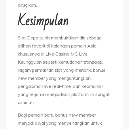
dirugikan.
Kesimpulan
Slot Depo telah membuktikan diri sebagai
pilihan favorit di kalangan pemain Asia,
khususnya di Live Casino MG Live.
Keunggulan seperti kemudahan transaksi,
ragam permainan slot yang menarik, bonus
new member yang menguntungkan,
pengalaman live real-time, dan keamanan
yang terjamin menjadikan platform ini sangat
diminati.
Bagi pemain baru, bonus new member
menjadi awal yang menyenangkan untuk