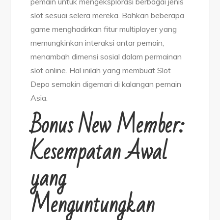
pemain untuk mengeksplorasi berbagai jenis
slot sesuai selera mereka. Bahkan beberapa
game menghadirkan fitur multiplayer yang
memungkinkan interaksi antar pemain,
menambah dimensi sosial dalam permainan
slot online. Hal inilah yang membuat Slot
Depo semakin digemari di kalangan pemain
Asia.
Bonus New Member:
Kesempatan Awal
yang
Menguntungkan