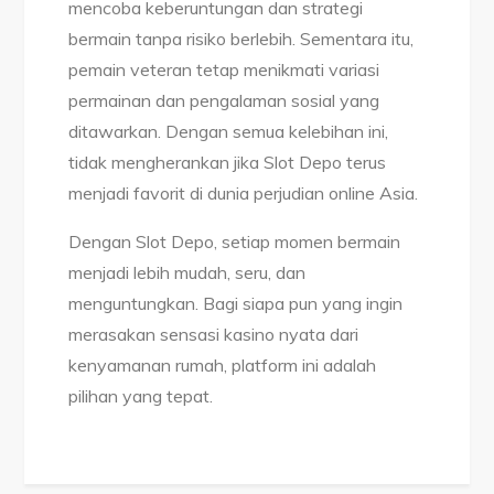
mencoba keberuntungan dan strategi
bermain tanpa risiko berlebih. Sementara itu,
pemain veteran tetap menikmati variasi
permainan dan pengalaman sosial yang
ditawarkan. Dengan semua kelebihan ini,
tidak mengherankan jika Slot Depo terus
menjadi favorit di dunia perjudian online Asia.
Dengan Slot Depo, setiap momen bermain
menjadi lebih mudah, seru, dan
menguntungkan. Bagi siapa pun yang ingin
merasakan sensasi kasino nyata dari
kenyamanan rumah, platform ini adalah
pilihan yang tepat.