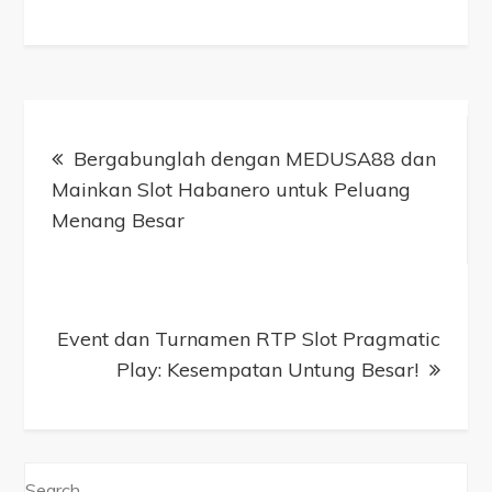
Post
navigation
Bergabunglah dengan MEDUSA88 dan
Mainkan Slot Habanero untuk Peluang
Menang Besar
Event dan Turnamen RTP Slot Pragmatic
Play: Kesempatan Untung Besar!
Search