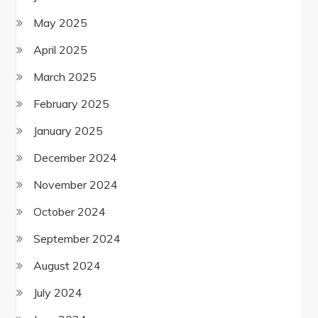
May 2025
April 2025
March 2025
February 2025
January 2025
December 2024
November 2024
October 2024
September 2024
August 2024
July 2024