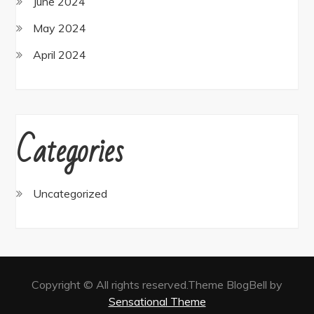
June 2024
May 2024
April 2024
Categories
Uncategorized
Copyright © All rights reserved.Theme BlogBell by
Sensational Theme