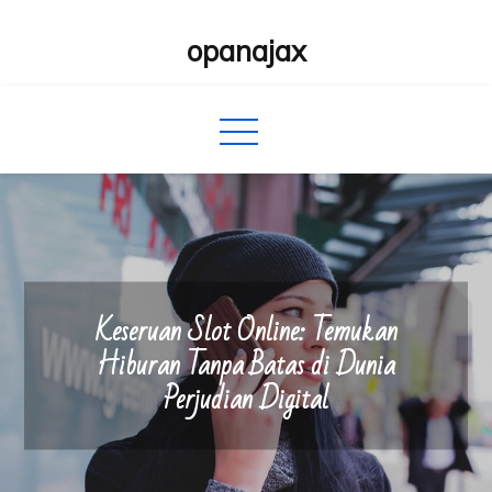
Skip
opanajax
to
content
Keseruan Slot Online: Temukan
Hiburan Tanpa Batas di Dunia
Perjudian Digital