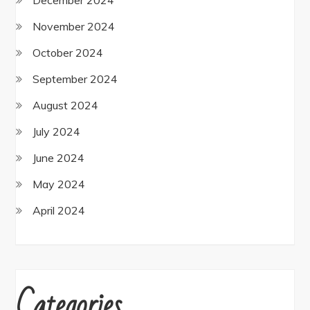
December 2024
November 2024
October 2024
September 2024
August 2024
July 2024
June 2024
May 2024
April 2024
Categories