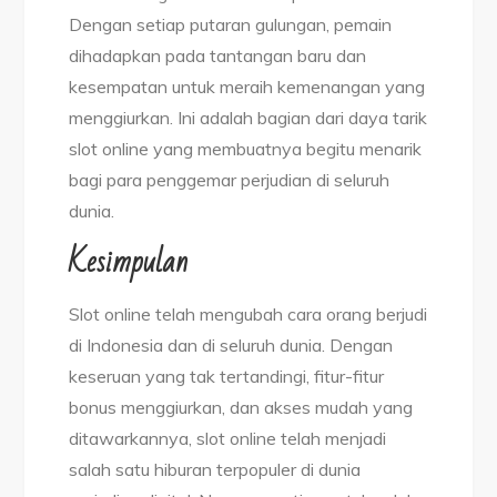
Dengan setiap putaran gulungan, pemain
dihadapkan pada tantangan baru dan
kesempatan untuk meraih kemenangan yang
menggiurkan. Ini adalah bagian dari daya tarik
slot online yang membuatnya begitu menarik
bagi para penggemar perjudian di seluruh
dunia.
Kesimpulan
Slot online telah mengubah cara orang berjudi
di Indonesia dan di seluruh dunia. Dengan
keseruan yang tak tertandingi, fitur-fitur
bonus menggiurkan, dan akses mudah yang
ditawarkannya, slot online telah menjadi
salah satu hiburan terpopuler di dunia