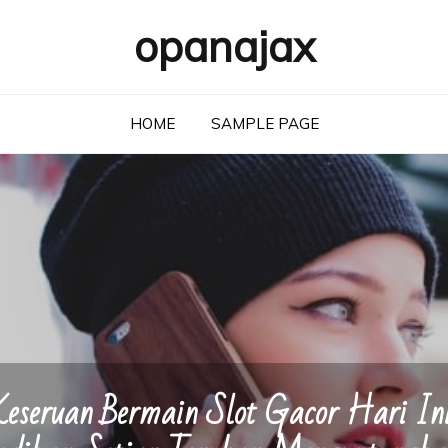
opanajax
HOME
SAMPLE PAGE
Keseruan Bermain Slot Gacor Hari Ini