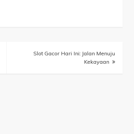
Slot Gacor Hari Ini: Jalan Menuju
Kekayaan