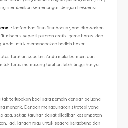
erung memberikan kemenangan dengan frekuensi
sana
: Manfaatkan fitur-fitur bonus yang ditawarkan
r-fitur bonus seperti putaran gratis, game bonus, dan
ng Anda untuk memenangkan hadiah besar.
batas taruhan sebelum Anda mulai bermain dan
 untuk terus memasang taruhan lebih tinggi hanya
g tak terlupakan bagi para pemain dengan peluang
ang menarik. Dengan menggunakan strategi yang
ng ada, setiap taruhan dapat dijadikan kesempatan
. Jadi, jangan ragu untuk segera bergabung dan