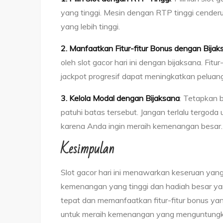
yang tinggi. Mesin dengan RTP tinggi cend
yang lebih tinggi.
2. Manfaatkan Fitur-fitur Bonus dengan Bijak
oleh slot gacor hari ini dengan bijaksana. Fitu
jackpot progresif dapat meningkatkan pelua
3. Kelola Modal dengan Bijaksana
: Tetapkan 
patuhi batas tersebut. Jangan terlalu tergoda
karena Anda ingin meraih kemenangan besar.
Kesimpulan
Slot gacor hari ini menawarkan keseruan yan
kemenangan yang tinggi dan hadiah besar y
tepat dan memanfaatkan fitur-fitur bonus ya
untuk meraih kemenangan yang menguntungkan