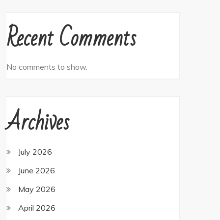
Recent Comments
No comments to show.
Archives
July 2026
June 2026
May 2026
April 2026