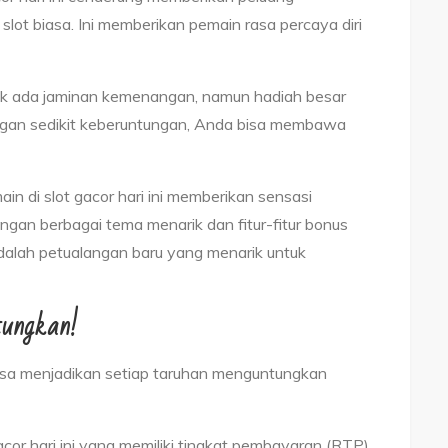
lot biasa. Ini memberikan pemain rasa percaya diri
dak ada jaminan kemenangan, namun hadiah besar
 Dengan sedikit keberuntungan, Anda bisa membawa
ain di slot gacor hari ini memberikan sensasi
an berbagai tema menarik dan fitur-fitur bonus
dalah petualangan baru yang menarik untuk
tungkan!
isa menjadikan setiap taruhan menguntungkan
 gacor hari ini yang memiliki tingkat pembayaran (RTP)