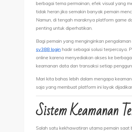
berbagai tema permainan, efek visual yang 
tidak heran jika semakin banyak pemain menco
Namun, di tengah maraknya platform game da
penting untuk diperhatikan.
Bagi pemain yang menginginkan pengalaman
sv388 login
hadir sebagai solusi terpercaya. Pl
online karena menyediakan akses ke berbagai 
keamanan data dan transaksi setiap penggu
Mari kita bahas lebih dalam mengapa keamana
saja yang membuat platform ini layak dijadikan
Sistem Keamanan Ter
Salah satu kekhawatiran utama pemain saat b