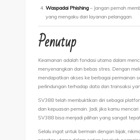
Waspadai Phishing
– Jangan pernah memba
yang mengaku dari layanan pelanggan.
Penutup
Keamanan adalah fondasi utama dalam menci
menyenangkan dan bebas stres. Dengan me
mendapatkan akses ke berbagai permainan seru
perlindungan terhadap data dan transaksi ya
SV388 telah membuktikan diri sebagai platf
dan kepuasan pemain. Jadi, jika kamu mencari 
SV388 bisa menjadi pilihan yang sangat tepat
Selalu ingat untuk bermain dengan bijak, nik