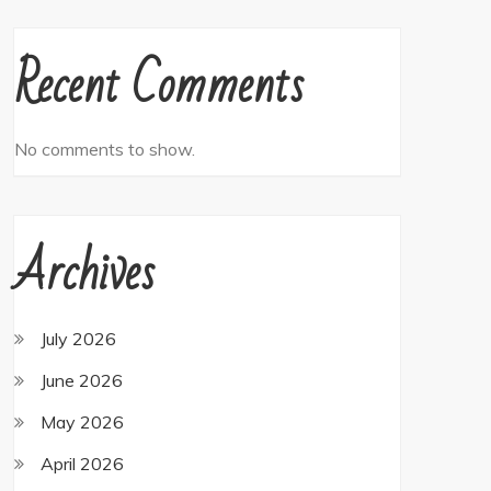
Recent Comments
No comments to show.
Archives
July 2026
June 2026
May 2026
April 2026