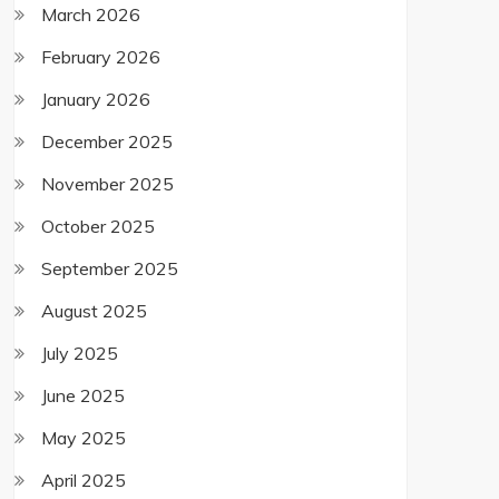
March 2026
February 2026
January 2026
December 2025
November 2025
October 2025
September 2025
August 2025
July 2025
June 2025
May 2025
April 2025