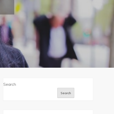
Search
Search