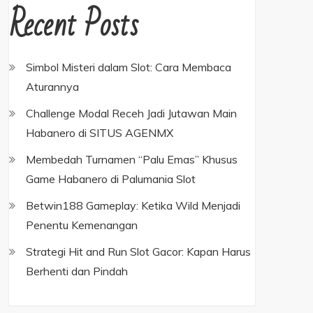
Recent Posts
Simbol Misteri dalam Slot: Cara Membaca
Aturannya
Challenge Modal Receh Jadi Jutawan Main
Habanero di SITUS AGENMX
Membedah Turnamen “Palu Emas” Khusus
Game Habanero di Palumania Slot
Betwin188 Gameplay: Ketika Wild Menjadi
Penentu Kemenangan
Strategi Hit and Run Slot Gacor: Kapan Harus
Berhenti dan Pindah