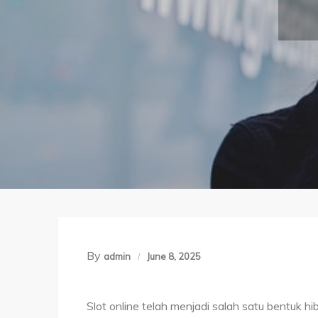
By
admin
June 8, 2025
Slot online telah menjadi salah satu bentuk hi