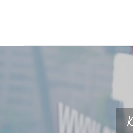
Skip
to
content
K