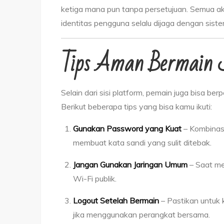
ketiga mana pun tanpa persetujuan. Semua akt
identitas pengguna selalu dijaga dengan sist
Tips Aman Bermain S
Selain dari sisi platform, pemain juga bisa b
Berikut beberapa tips yang bisa kamu ikuti:
Gunakan Password yang Kuat
– Kombinasi
membuat kata sandi yang sulit ditebak.
Jangan Gunakan Jaringan Umum
– Saat me
Wi-Fi publik.
Logout Setelah Bermain
– Pastikan untuk k
jika menggunakan perangkat bersama.