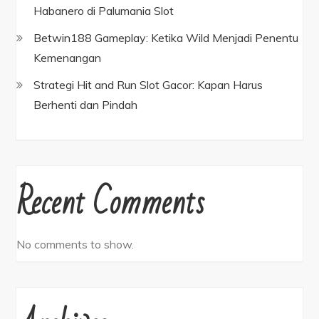
Habanero di Palumania Slot
Betwin188 Gameplay: Ketika Wild Menjadi Penentu
Kemenangan
Strategi Hit and Run Slot Gacor: Kapan Harus
Berhenti dan Pindah
Recent Comments
No comments to show.