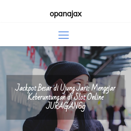
Skip
opanajax
to
content
Jackpot Besar di Ujung Jari: Mengejar
Keberuntungan di Slot Online
JURAGAN69