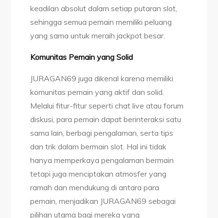
keadilan absolut dalam setiap putaran slot,
sehingga semua pemain memiliki peluang
yang sama untuk meraih jackpot besar.
Komunitas Pemain yang Solid
JURAGAN69 juga dikenal karena memiliki
komunitas pemain yang aktif dan solid.
Melalui fitur-fitur seperti chat live atau forum
diskusi, para pemain dapat berinteraksi satu
sama lain, berbagi pengalaman, serta tips
dan trik dalam bermain slot. Hal ini tidak
hanya memperkaya pengalaman bermain
tetapi juga menciptakan atmosfer yang
ramah dan mendukung di antara para
pemain, menjadikan JURAGAN69 sebagai
pilihan utama bagi mereka yang