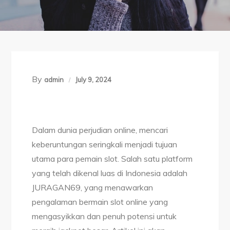
By
admin
July 9, 2024
Dalam dunia perjudian online, mencari
keberuntungan seringkali menjadi tujuan
utama para pemain slot. Salah satu platform
yang telah dikenal luas di Indonesia adalah
JURAGAN69, yang menawarkan
pengalaman bermain slot online yang
mengasyikkan dan penuh potensi untuk