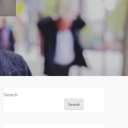
Search
Search