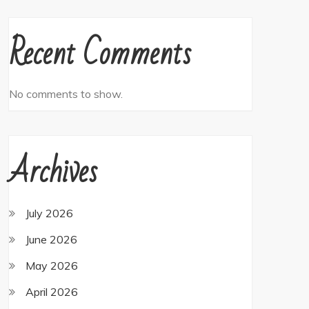
Recent Comments
No comments to show.
Archives
July 2026
June 2026
May 2026
April 2026