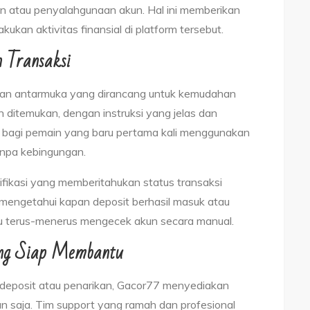
n atau penyalahgunaan akun. Hal ini memberikan
kan aktivitas finansial di platform tersebut.
 Transaksi
lan antarmuka yang dirancang untuk kemudahan
ditemukan, dengan instruksi yang jelas dan
n bagi pemain yang baru pertama kali menggunakan
tanpa kebingungan.
tifikasi yang memberitahukan status transaksi
 mengetahui kapan deposit berhasil masuk atau
rlu terus-menerus mengecek akun secara manual.
ng Siap Membantu
 deposit atau penarikan, Gacor77 menyediakan
 saja. Tim support yang ramah dan profesional