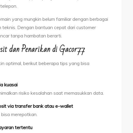
 telepon.
emain yang mungkin belum familiar dengan berbagai
teknis. Dengan bantuan cepat dari customer
lancar tanpa hambatan berarti.
sit dan Penarikan di Gacor77
 optimal, berikut beberapa tips yang bisa
a kuasai
imalkan risiko kesalahan saat memasukkan data.
it via transfer bank atau e-wallet
g bisa merepotkan.
ayaran tertentu