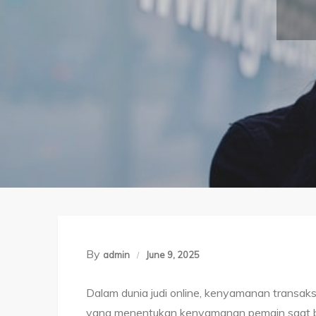
By
admin
June 9, 2025
Dalam dunia judi online, kenyamanan transaks
yang menentukan kenyamanan pemain saat ber