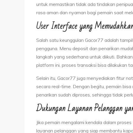
untuk memastikan tidak ada tindakan penipua
rasa aman dan nyaman bagi pemain saat melaku
User Interface yang Memudahkan
Salah satu keunggulan Gacor77 adalah tampi
pengguna. Menu deposit dan penarikan mudah 
langkah yang sederhana untuk diikuti. Bahka
platform ini, proses transaksi bisa dilakukan 
Selain itu, Gacor77 juga menyediakan fitur no
secara real-time. Dengan begitu, pemain bisa
penarikan sudah diproses, sehingga tidak pe
Dukungan Layanan Pelanggan ya
Jika pemain mengalami kendala dalam proses
layanan pelanggan yang siap membantu kapan