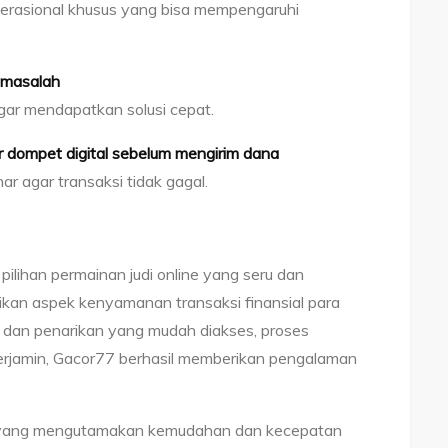
erasional khusus yang bisa mempengaruhi
 masalah
gar mendapatkan solusi cepat.
r dompet digital sebelum mengirim dana
r agar transaksi tidak gagal.
lihan permainan judi online yang seru dan
kan aspek kenyamanan transaksi finansial para
dan penarikan yang mudah diakses, proses
terjamin, Gacor77 berhasil memberikan pengalaman
sia yang mengutamakan kemudahan dan kecepatan