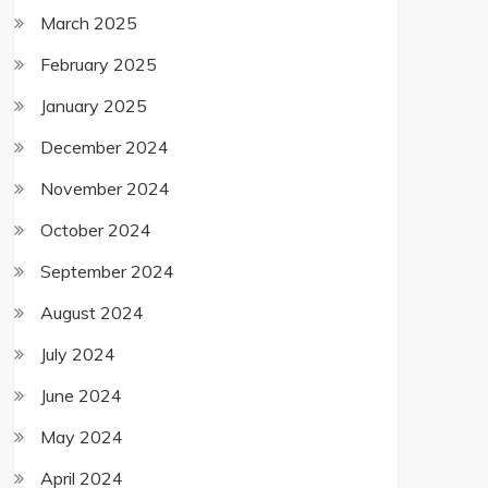
March 2025
February 2025
January 2025
December 2024
November 2024
October 2024
September 2024
August 2024
July 2024
June 2024
May 2024
April 2024