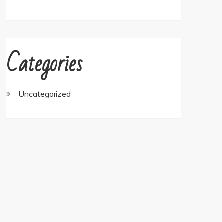
Categories
Uncategorized