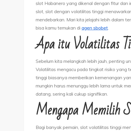
slot Habanero yang dikenal dengan fitur dan i
slot, slot dengan volatilitas tinggi menawark
mendebarkan. Mari kita jelajahi lebih dalam ten
bisa kamu temukan di
agen sbobet
.
Apa itu Volatilitas T
Sebelum kita melangkah lebih jauh, penting un
Volatilitas mengacu pada tingkat risiko yang t
tinggi biasanya memberikan kemenangan yang l
mungkin harus menunggu lebih lama untuk me
datang, sering kali cukup signifikan.
Mengapa Memilih Slo
Bagi banyak pemain, slot volatilitas tinggi 