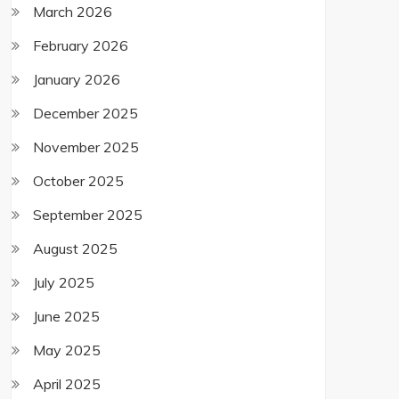
March 2026
February 2026
January 2026
December 2025
November 2025
October 2025
September 2025
August 2025
July 2025
June 2025
May 2025
April 2025