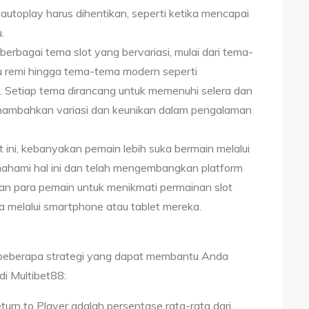
toplay harus dihentikan, seperti ketika mencapai
.
berbagai tema slot yang bervariasi, mulai dari tema-
u remi hingga tema-tema modern seperti
er. Setiap tema dirancang untuk memenuhi selera dan
enambahkan variasi dan keunikan dalam pengalaman
at ini, kebanyakan pemain lebih suka bermain melalui
ahami hal ini dan telah mengembangkan platform
n para pemain untuk menikmati permainan slot
a melalui smartphone atau tablet mereka.
ada beberapa strategi yang dapat membantu Anda
i Multibet88:
turn to Player adalah persentase rata-rata dari