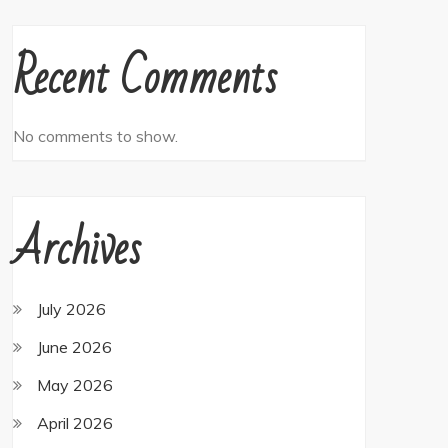
Recent Comments
No comments to show.
Archives
July 2026
June 2026
May 2026
April 2026