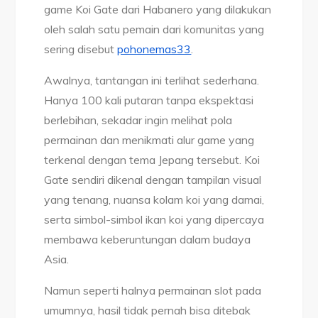
game Koi Gate dari Habanero yang dilakukan
oleh salah satu pemain dari komunitas yang
sering disebut
pohonemas33
.
Awalnya, tantangan ini terlihat sederhana.
Hanya 100 kali putaran tanpa ekspektasi
berlebihan, sekadar ingin melihat pola
permainan dan menikmati alur game yang
terkenal dengan tema Jepang tersebut. Koi
Gate sendiri dikenal dengan tampilan visual
yang tenang, nuansa kolam koi yang damai,
serta simbol-simbol ikan koi yang dipercaya
membawa keberuntungan dalam budaya
Asia.
Namun seperti halnya permainan slot pada
umumnya, hasil tidak pernah bisa ditebak