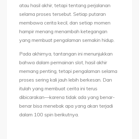
atau hasil akhir, tetapi tentang perjalanan
selama proses tersebut. Setiap putaran
membawa cerita kecil, dan setiap momen
hampir menang menambah ketegangan
yang membuat pengalaman semakin hidup.
Pada akhirnya, tantangan ini menunjukkan
bahwa dalam permainan slot, hasil akhir
memang penting, tetapi pengalaman selama
proses sering kali jauh lebih berkesan. Dan
itulah yang membuat cerita ini terus
dibicarakan—karena tidak ada yang benar-
benar bisa menebak apa yang akan terjadi
dalam 100 spin berikutnya.