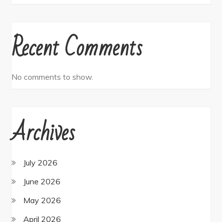
Recent Comments
No comments to show.
Archives
July 2026
June 2026
May 2026
April 2026