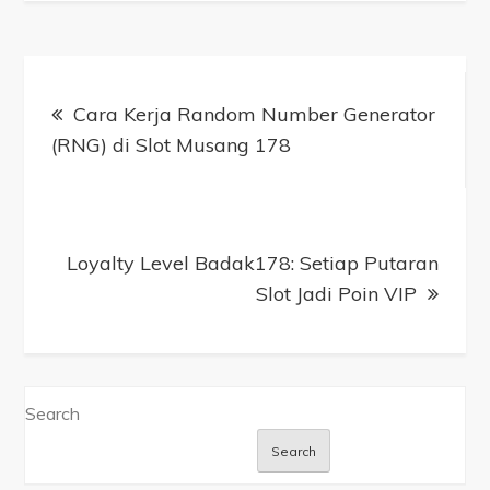
Post
navigation
Cara Kerja Random Number Generator
(RNG) di Slot Musang 178
Loyalty Level Badak178: Setiap Putaran
Slot Jadi Poin VIP
Search
Search