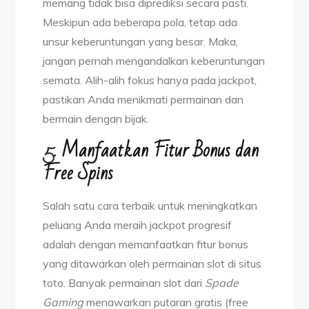
memang tidak bisa diprediksi secara pasti.
Meskipun ada beberapa pola, tetap ada
unsur keberuntungan yang besar. Maka,
jangan pernah mengandalkan keberuntungan
semata. Alih-alih fokus hanya pada jackpot,
pastikan Anda menikmati permainan dan
bermain dengan bijak.
5.
Manfaatkan Fitur Bonus dan
Free Spins
Salah satu cara terbaik untuk meningkatkan
peluang Anda meraih jackpot progresif
adalah dengan memanfaatkan fitur bonus
yang ditawarkan oleh permainan slot di situs
toto. Banyak permainan slot dari
Spade
Gaming
menawarkan putaran gratis (free