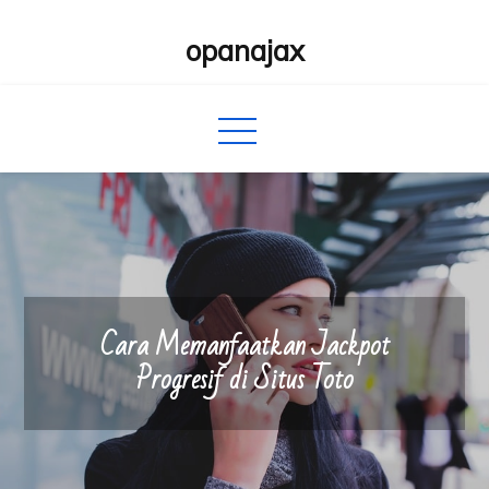
Skip
opanajax
to
content
Cara Memanfaatkan Jackpot
Progresif di Situs Toto