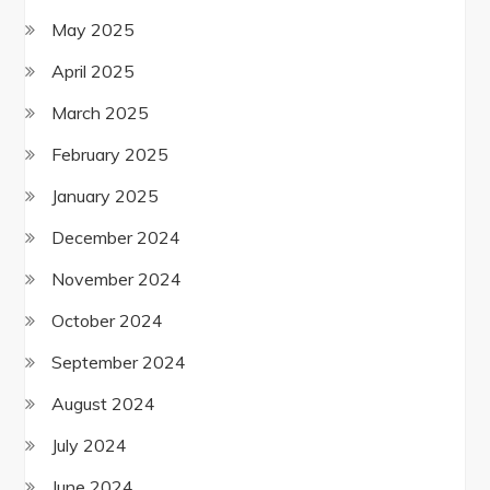
May 2025
April 2025
March 2025
February 2025
January 2025
December 2024
November 2024
October 2024
September 2024
August 2024
July 2024
June 2024