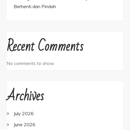
Berhenti dan Pindah
Recent Comments
No comments to show.
Archives
July 2026
June 2026