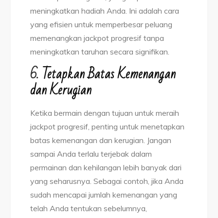
meningkatkan hadiah Anda. Ini adalah cara
yang efisien untuk memperbesar peluang
memenangkan jackpot progresif tanpa
meningkatkan taruhan secara signifikan.
6.
Tetapkan Batas Kemenangan
dan Kerugian
Ketika bermain dengan tujuan untuk meraih
jackpot progresif, penting untuk menetapkan
batas kemenangan dan kerugian. Jangan
sampai Anda terlalu terjebak dalam
permainan dan kehilangan lebih banyak dari
yang seharusnya. Sebagai contoh, jika Anda
sudah mencapai jumlah kemenangan yang
telah Anda tentukan sebelumnya,