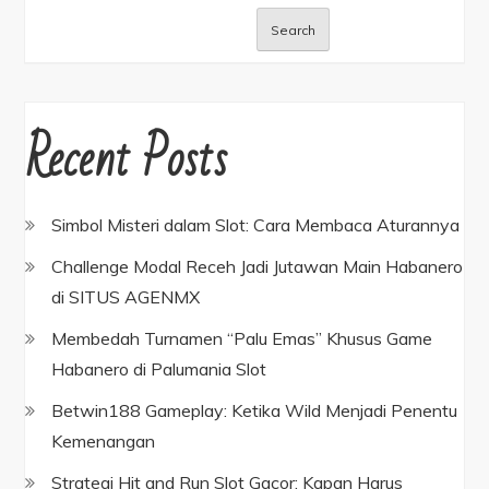
Search
Recent Posts
Simbol Misteri dalam Slot: Cara Membaca Aturannya
Challenge Modal Receh Jadi Jutawan Main Habanero
di SITUS AGENMX
Membedah Turnamen “Palu Emas” Khusus Game
Habanero di Palumania Slot
Betwin188 Gameplay: Ketika Wild Menjadi Penentu
Kemenangan
Strategi Hit and Run Slot Gacor: Kapan Harus