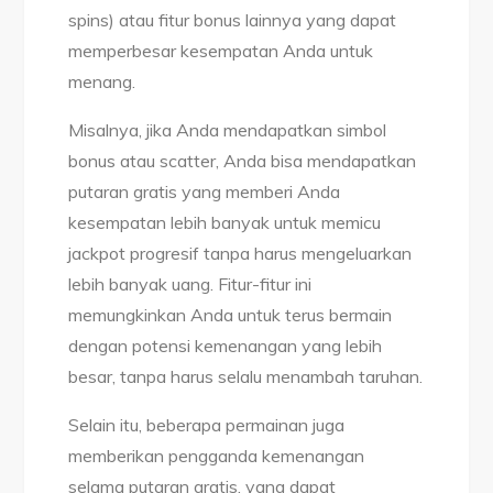
spins) atau fitur bonus lainnya yang dapat
memperbesar kesempatan Anda untuk
menang.
Misalnya, jika Anda mendapatkan simbol
bonus atau scatter, Anda bisa mendapatkan
putaran gratis yang memberi Anda
kesempatan lebih banyak untuk memicu
jackpot progresif tanpa harus mengeluarkan
lebih banyak uang. Fitur-fitur ini
memungkinkan Anda untuk terus bermain
dengan potensi kemenangan yang lebih
besar, tanpa harus selalu menambah taruhan.
Selain itu, beberapa permainan juga
memberikan pengganda kemenangan
selama putaran gratis, yang dapat