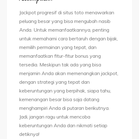
Jackpot progresif di situs toto menawarkan
peluang besar yang bisa mengubah nasib
Anda. Untuk memanfaatkannya, penting
untuk memahami cara bertaruh dengan bijak,
memilih permainan yang tepat, dan
memanfaatkan fitur-fitur bonus yang
tersedia. Meskipun tak ada yang bisa
menjamin Anda akan memenangkan jackpot,
dengan strategi yang tepat dan
keberuntungan yang berpihak, siapa tahu,
kemenangan besar bisa saja datang
menghampiri Anda di putaran berikutnya.
Jadi, jangan ragu untuk mencoba
keberuntungan Anda dan nikmati setiap
detiknya!