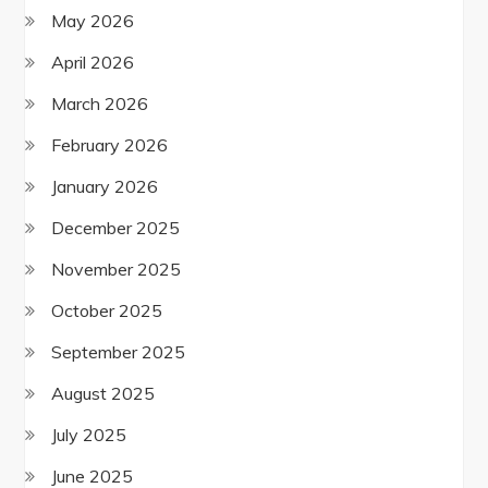
May 2026
April 2026
March 2026
February 2026
January 2026
December 2025
November 2025
October 2025
September 2025
August 2025
July 2025
June 2025