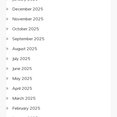
December 2025
November 2025
October 2025
September 2025
August 2025
July 2025
June 2025
May 2025
April 2025
March 2025
February 2025