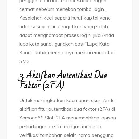
pengguna dan kata sandi Anda dengan
cermat sebelum menekan tombol login.
Kesalahan kecil seperti huruf kapital yang
tidak sesuai atau pengetikan yang salah
dapat menghambat proses login. Jika Anda
lupa kata sandi, gunakan opsi “Lupa Kata
Sandi” untuk meresetnya melalui email atau
SMS.
3. Aktifkan Autentikasi Dua
Faktor (2FA)
Untuk meningkatkan keamanan akun Anda,
aktifkan fitur autentikasi dua faktor (2FA) di
Komodo69 Slot. 2FA menambahkan lapisan
perlindungan ekstra dengan meminta
verifikasi tambahan selain nama pengguna