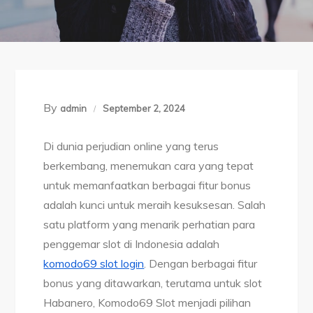
By
admin
September 2, 2024
Di dunia perjudian online yang terus
berkembang, menemukan cara yang tepat
untuk memanfaatkan berbagai fitur bonus
adalah kunci untuk meraih kesuksesan. Salah
satu platform yang menarik perhatian para
penggemar slot di Indonesia adalah
komodo69 slot login
. Dengan berbagai fitur
bonus yang ditawarkan, terutama untuk slot
Habanero, Komodo69 Slot menjadi pilihan