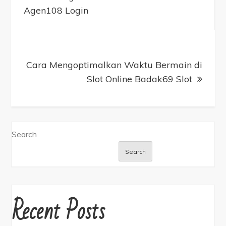
navigation
Agen108 Login
Cara Mengoptimalkan Waktu Bermain di
Slot Online Badak69 Slot
Search
Search
Recent Posts