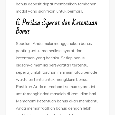
bonus deposit dapat memberikan tambahan
modal yang signifikan untuk bermain.
6. Periksa Syarat dan Ketentuan
Bonus
Sebelum Anda mulai menggunakan bonus,
penting untuk memeriksa syarat dan
ketentuan yang berlaku. Setiap bonus
biasanya memiliki persyaratan tertentu,
seperti jumlah taruhan minimum atau periode
waktu tertentu untuk mengklaim bonus.
Pastikan Anda memahami semua syarat ini
untuk menghindari masalah di kemudian hari.
Memahami ketentuan bonus akan membantu
Anda memanfaatkan bonus dengan lebih