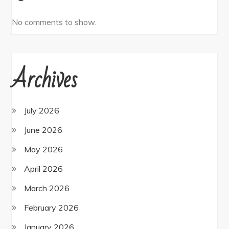
No comments to show.
Archives
July 2026
June 2026
May 2026
April 2026
March 2026
February 2026
January 2026