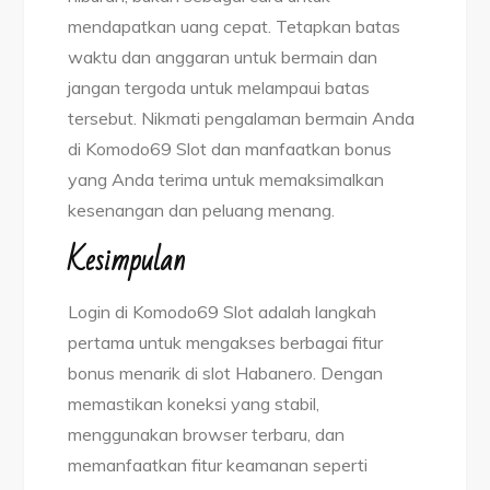
mendapatkan uang cepat. Tetapkan batas
waktu dan anggaran untuk bermain dan
jangan tergoda untuk melampaui batas
tersebut. Nikmati pengalaman bermain Anda
di Komodo69 Slot dan manfaatkan bonus
yang Anda terima untuk memaksimalkan
kesenangan dan peluang menang.
Kesimpulan
Login di Komodo69 Slot adalah langkah
pertama untuk mengakses berbagai fitur
bonus menarik di slot Habanero. Dengan
memastikan koneksi yang stabil,
menggunakan browser terbaru, dan
memanfaatkan fitur keamanan seperti