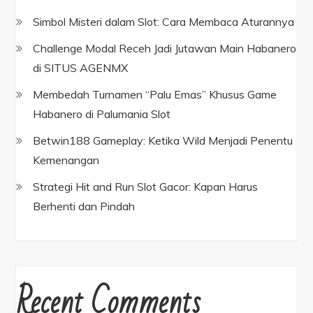
Simbol Misteri dalam Slot: Cara Membaca Aturannya
Challenge Modal Receh Jadi Jutawan Main Habanero
di SITUS AGENMX
Membedah Turnamen “Palu Emas” Khusus Game
Habanero di Palumania Slot
Betwin188 Gameplay: Ketika Wild Menjadi Penentu
Kemenangan
Strategi Hit and Run Slot Gacor: Kapan Harus
Berhenti dan Pindah
Recent Comments