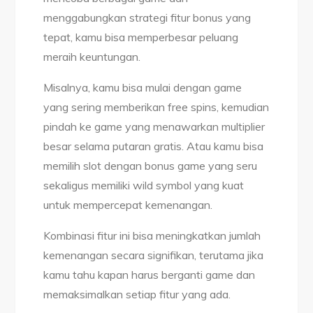
menggabungkan strategi fitur bonus yang
tepat, kamu bisa memperbesar peluang
meraih keuntungan.
Misalnya, kamu bisa mulai dengan game
yang sering memberikan free spins, kemudian
pindah ke game yang menawarkan multiplier
besar selama putaran gratis. Atau kamu bisa
memilih slot dengan bonus game yang seru
sekaligus memiliki wild symbol yang kuat
untuk mempercepat kemenangan.
Kombinasi fitur ini bisa meningkatkan jumlah
kemenangan secara signifikan, terutama jika
kamu tahu kapan harus berganti game dan
memaksimalkan setiap fitur yang ada.