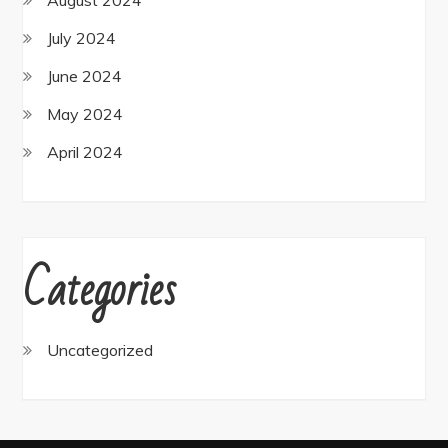
August 2024
July 2024
June 2024
May 2024
April 2024
Categories
Uncategorized