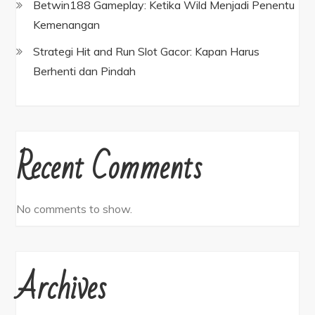
Betwin188 Gameplay: Ketika Wild Menjadi Penentu
Kemenangan
Strategi Hit and Run Slot Gacor: Kapan Harus
Berhenti dan Pindah
Recent Comments
No comments to show.
Archives