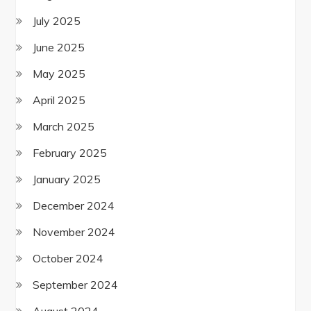
July 2025
June 2025
May 2025
April 2025
March 2025
February 2025
January 2025
December 2024
November 2024
October 2024
September 2024