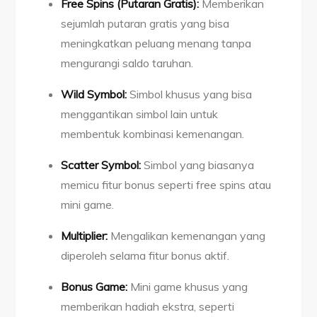
Free Spins (Putaran Gratis):
Memberikan
sejumlah putaran gratis yang bisa
meningkatkan peluang menang tanpa
mengurangi saldo taruhan.
Wild Symbol:
Simbol khusus yang bisa
menggantikan simbol lain untuk
membentuk kombinasi kemenangan.
Scatter Symbol:
Simbol yang biasanya
memicu fitur bonus seperti free spins atau
mini game.
Multiplier:
Mengalikan kemenangan yang
diperoleh selama fitur bonus aktif.
Bonus Game:
Mini game khusus yang
memberikan hadiah ekstra, seperti