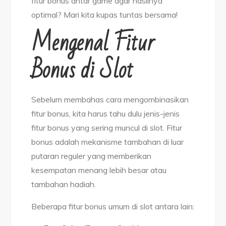
fitur bonus antar game agar hasilnya
optimal? Mari kita kupas tuntas bersama!
Mengenal Fitur
Bonus di Slot
Sebelum membahas cara mengombinasikan
fitur bonus, kita harus tahu dulu jenis-jenis
fitur bonus yang sering muncul di slot. Fitur
bonus adalah mekanisme tambahan di luar
putaran reguler yang memberikan
kesempatan menang lebih besar atau
tambahan hadiah.
Beberapa fitur bonus umum di slot antara lain: