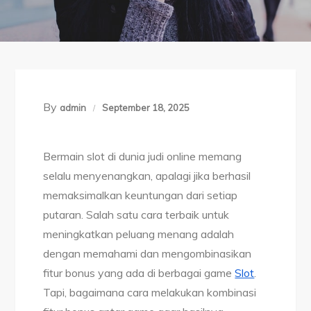
By
admin
September 18, 2025
Bermain slot di dunia judi online memang
selalu menyenangkan, apalagi jika berhasil
memaksimalkan keuntungan dari setiap
putaran. Salah satu cara terbaik untuk
meningkatkan peluang menang adalah
dengan memahami dan mengombinasikan
fitur bonus yang ada di berbagai game
Slot
.
Tapi, bagaimana cara melakukan kombinasi