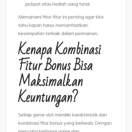
jackpot atau hadiah uang tunai.
Memahami fitur-fitur ini penting agar kita
tahu kapan harus memanfaatkan
kesempatan terbaik dalam permainan.
Kenapa Kombinasi
Fitur Bonus Bisa
Maksimalkan
Keuntungan?
Setiap game slot memiliki karakteristik dan
kombinasi fitur bonus yang berbeda. Dengan
mencoba berbagai game dan