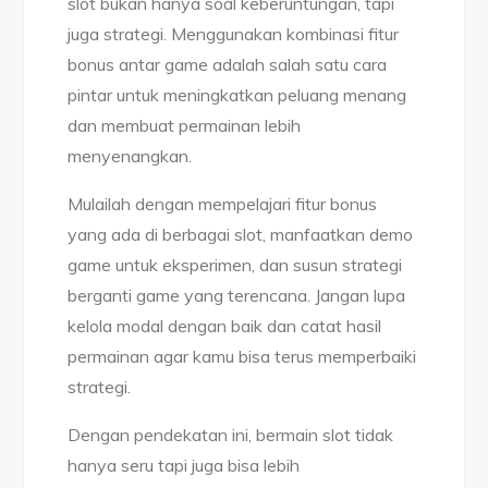
slot bukan hanya soal keberuntungan, tapi
juga strategi. Menggunakan kombinasi fitur
bonus antar game adalah salah satu cara
pintar untuk meningkatkan peluang menang
dan membuat permainan lebih
menyenangkan.
Mulailah dengan mempelajari fitur bonus
yang ada di berbagai slot, manfaatkan demo
game untuk eksperimen, dan susun strategi
berganti game yang terencana. Jangan lupa
kelola modal dengan baik dan catat hasil
permainan agar kamu bisa terus memperbaiki
strategi.
Dengan pendekatan ini, bermain slot tidak
hanya seru tapi juga bisa lebih