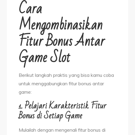
Cara
Mengombinasikan
Fitur Bonus Antar
Game Slot
Berikut langkah praktis yang bisa kamu coba
untuk menggabungkan fitur bonus antar
game:
1. Pelajari Karakteristik Fitur
Bonus di Setiap Game
Mulailah dengan mengenali fitur bonus di