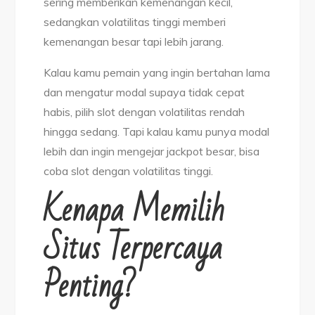
sering memberikan kemenangan kecil,
sedangkan volatilitas tinggi memberi
kemenangan besar tapi lebih jarang.
Kalau kamu pemain yang ingin bertahan lama
dan mengatur modal supaya tidak cepat
habis, pilih slot dengan volatilitas rendah
hingga sedang. Tapi kalau kamu punya modal
lebih dan ingin mengejar jackpot besar, bisa
coba slot dengan volatilitas tinggi.
Kenapa Memilih
Situs Terpercaya
Penting?