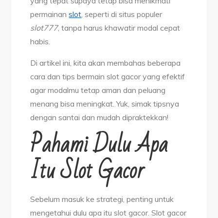
yang tepat supaya tetap bisa menikmati
permainan
slot
, seperti di situs populer
slot777
, tanpa harus khawatir modal cepat
habis.
Di artikel ini, kita akan membahas beberapa
cara dan tips bermain slot gacor yang efektif
agar modalmu tetap aman dan peluang
menang bisa meningkat. Yuk, simak tipsnya
dengan santai dan mudah dipraktekkan!
Pahami Dulu Apa
Itu Slot Gacor
Sebelum masuk ke strategi, penting untuk
mengetahui dulu apa itu slot gacor. Slot gacor