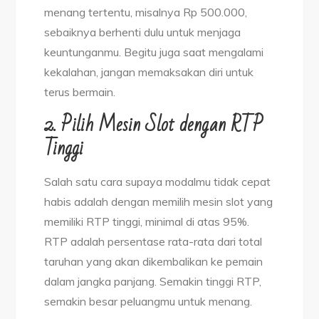
menang tertentu, misalnya Rp 500.000,
sebaiknya berhenti dulu untuk menjaga
keuntunganmu. Begitu juga saat mengalami
kekalahan, jangan memaksakan diri untuk
terus bermain.
2. Pilih Mesin Slot dengan RTP
Tinggi
Salah satu cara supaya modalmu tidak cepat
habis adalah dengan memilih mesin slot yang
memiliki RTP tinggi, minimal di atas 95%.
RTP adalah persentase rata-rata dari total
taruhan yang akan dikembalikan ke pemain
dalam jangka panjang. Semakin tinggi RTP,
semakin besar peluangmu untuk menang.