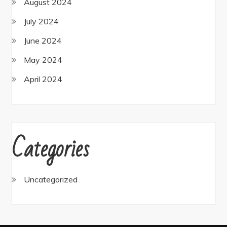
August 2024
July 2024
June 2024
May 2024
April 2024
Categories
Uncategorized