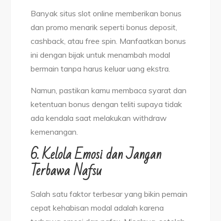
Banyak situs slot online memberikan bonus
dan promo menarik seperti bonus deposit,
cashback, atau free spin. Manfaatkan bonus
ini dengan bijak untuk menambah modal
bermain tanpa harus keluar uang ekstra.
Namun, pastikan kamu membaca syarat dan
ketentuan bonus dengan teliti supaya tidak
ada kendala saat melakukan withdraw
kemenangan.
6. Kelola Emosi dan Jangan
Terbawa Nafsu
Salah satu faktor terbesar yang bikin pemain
cepat kehabisan modal adalah karena