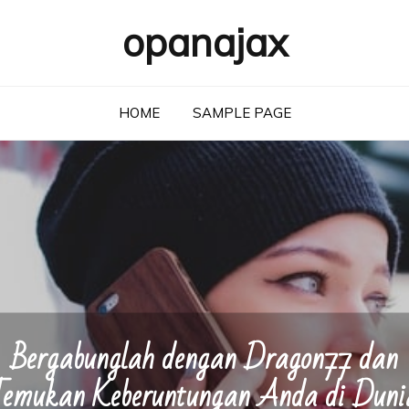
opanajax
HOME
SAMPLE PAGE
Bergabunglah dengan Dragon77 dan
Temukan Keberuntungan Anda di Duni