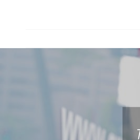
Skip
to
content