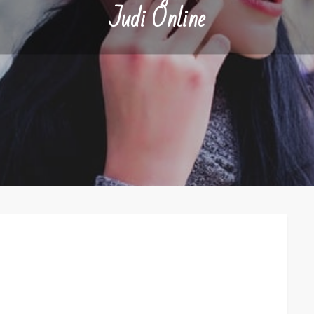
Judi Online