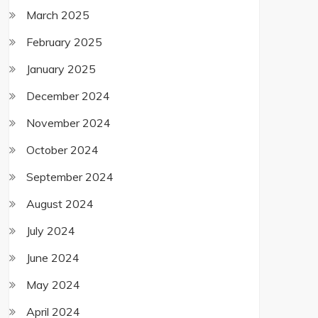
March 2025
February 2025
January 2025
December 2024
November 2024
October 2024
September 2024
August 2024
July 2024
June 2024
May 2024
April 2024