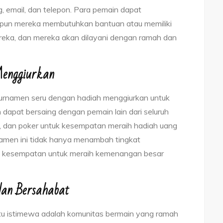
g, email, dan telepon. Para pemain dapat
pun mereka membutuhkan bantuan atau memiliki
eka, dan mereka akan dilayani dengan ramah dan
enggiurkan
urnamen seru dengan hadiah menggiurkan untuk
dapat bersaing dengan pemain lain dari seluruh
ck, dan poker untuk kesempatan meraih hadiah uang
namen ini tidak hanya menambah tingkat
an kesempatan untuk meraih kemenangan besar
an Bersahabat
tu istimewa adalah komunitas bermain yang ramah