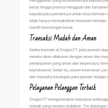
menggiurkan yang ditawarkannya kepada para
besar hingga promosi mingguan dan turnamen 
kepada para pemainnya untuk terus bermain 
tidak hanya meningkatkan keseruan bermain,
meraih keuntungan besar.
Transaksi Mudah dan Aman
Ketika bermain di Dragon77, para pemain da
mereka akan dilakukan dengan aman dan mu
pembayaran yang aman dan terpercaya, termas
kriptokurensi. Selain itu, sistem keamanan 
dan transaksi keuangan para pemain terjaga d
Pelayanan Pelanggan Terbaik
Dragon77 mengutamakan kepuasan pelanggan,
terbaik yang mereka sediakan. Tim dukungan 