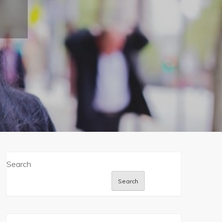
Search
Search