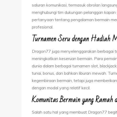
saluran komunikasi, termasuk obrolan langsun
menghubungi tim dukungan pelanggan kapan 
pertanyaan tentang pengalaman bermain mer
profesional.
Turnamen Seru dengan Hadiah M
Dragon77 juga menyelenggarakan berbagai t
meningkatkan keseruan bermain. Para pemain 
dunia dalam berbagai turnamen slot, blackja
tunai, bonus, dan bahkan liburan mewah. Tur
kegembiraan bermain, tetapi juga memberik
dengan modal yang relatif kecil.
Komunitas Bermain yang Ramah d
Salah satu hal yang membuat Dragon77 begi