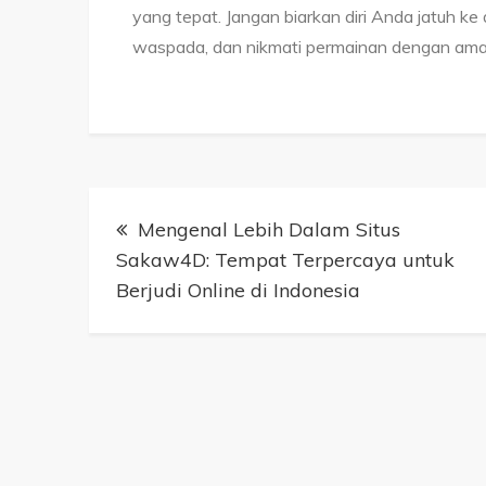
yang tepat. Jangan biarkan diri Anda jatuh ke
waspada, dan nikmati permainan dengan ama
Post
Mengenal Lebih Dalam Situs
navigation
Sakaw4D: Tempat Terpercaya untuk
Berjudi Online di Indonesia