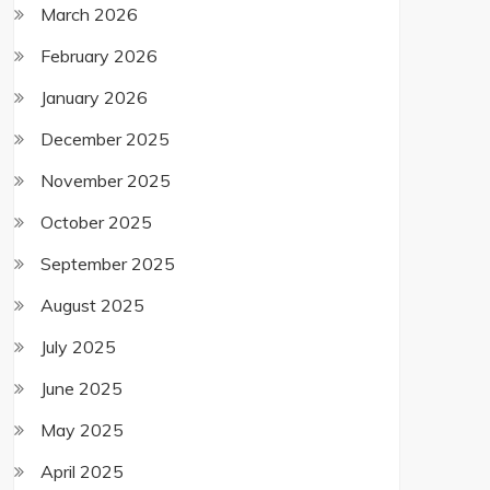
March 2026
February 2026
January 2026
December 2025
November 2025
October 2025
September 2025
August 2025
July 2025
June 2025
May 2025
April 2025