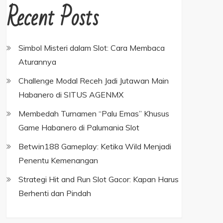
Recent Posts
Simbol Misteri dalam Slot: Cara Membaca
Aturannya
Challenge Modal Receh Jadi Jutawan Main
Habanero di SITUS AGENMX
Membedah Turnamen “Palu Emas” Khusus
Game Habanero di Palumania Slot
Betwin188 Gameplay: Ketika Wild Menjadi
Penentu Kemenangan
Strategi Hit and Run Slot Gacor: Kapan Harus
Berhenti dan Pindah