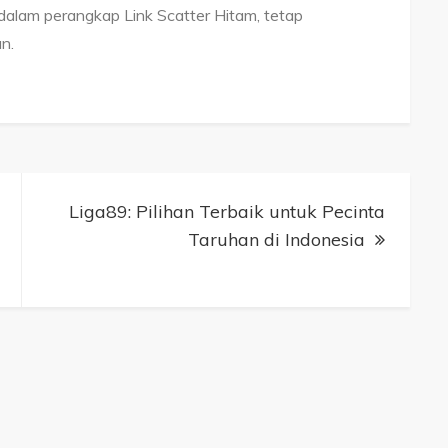
 dalam perangkap Link Scatter Hitam, tetap
n.
Liga89: Pilihan Terbaik untuk Pecinta
Taruhan di Indonesia