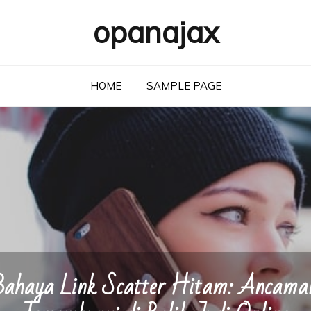
opanajax
HOME
SAMPLE PAGE
Bahaya Link Scatter Hitam: Ancama