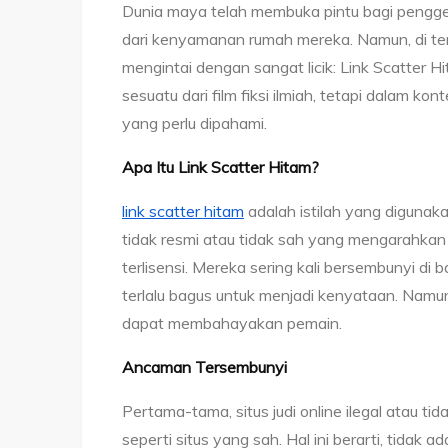
Dunia maya telah membuka pintu bagi pengge
dari kenyamanan rumah mereka. Namun, di te
mengintai dengan sangat licik: Link Scatter H
sesuatu dari film fiksi ilmiah, tetapi dalam k
yang perlu dipahami.
Apa Itu Link Scatter Hitam?
link scatter hitam
adalah istilah yang digunak
tidak resmi atau tidak sah yang mengarahkan pe
terlisensi. Mereka sering kali bersembunyi di
terlalu bagus untuk menjadi kenyataan. Namun,
dapat membahayakan pemain.
Ancaman Tersembunyi
Pertama-tama, situs judi online ilegal atau tid
seperti situs yang sah. Hal ini berarti, tida