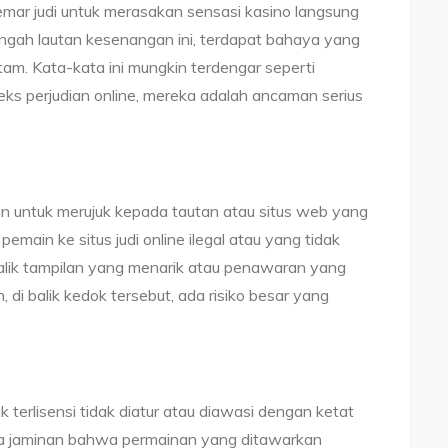
mar judi untuk merasakan sensasi kasino langsung
ngah lautan kesenangan ini, terdapat bahaya yang
itam. Kata-kata ini mungkin terdengar seperti
onteks perjudian online, mereka adalah ancaman serius
an untuk merujuk kepada tautan atau situs web yang
main ke situs judi online ilegal atau yang tidak
 balik tampilan yang menarik atau penawaran yang
 di balik kedok tersebut, ada risiko besar yang
ak terlisensi tidak diatur atau diawasi dengan ketat
k ada jaminan bahwa permainan yang ditawarkan