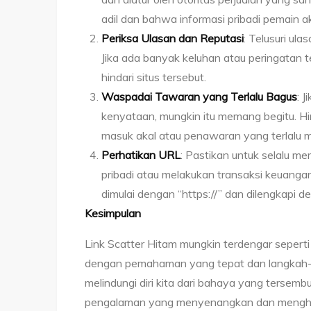
adil dan bahwa informasi pribadi pemain 
Periksa Ulasan dan Reputasi
: Telusuri ul
Jika ada banyak keluhan atau peringatan ten
hindari situs tersebut.
Waspadai Tawaran yang Terlalu Bagus
: 
kenyataan, mungkin itu memang begitu. Hin
masuk akal atau penawaran yang terlalu 
Perhatikan URL
: Pastikan untuk selalu m
pribadi atau melakukan transaksi keuanga
dimulai dengan “https://” dan dilengkapi d
Kesimpulan
Link Scatter Hitam mungkin terdengar seperti
dengan pemahaman yang tepat dan langkah-l
melindungi diri kita dari bahaya yang tersembu
pengalaman yang menyenangkan dan menghibur