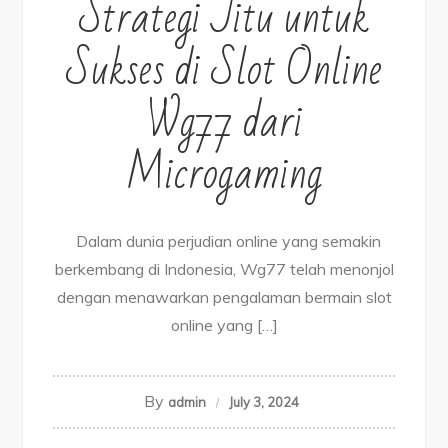
Strategi Jitu untuk
Sukses di Slot Online
Wg77 dari
Microgaming
Dalam dunia perjudian online yang semakin
berkembang di Indonesia, Wg77 telah menonjol
dengan menawarkan pengalaman bermain slot
online yang […]
By
admin
July 3, 2024