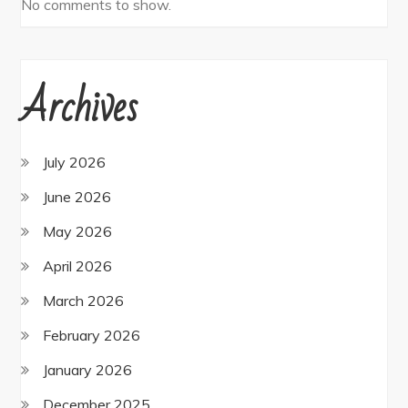
No comments to show.
Archives
July 2026
June 2026
May 2026
April 2026
March 2026
February 2026
January 2026
December 2025