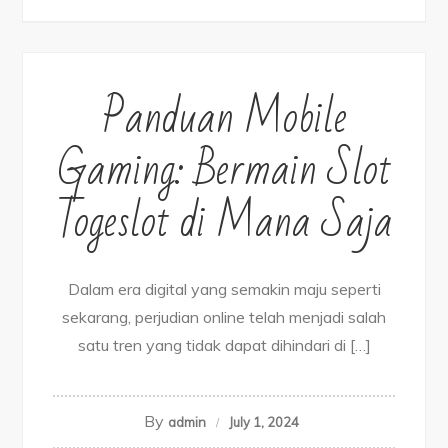
Panduan Mobile
Gaming: Bermain Slot
Togeslot di Mana Saja
Dalam era digital yang semakin maju seperti
sekarang, perjudian online telah menjadi salah
satu tren yang tidak dapat dihindari di […]
By
admin
July 1, 2024