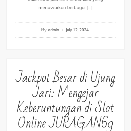
menawarkan berbagai […]
By
admin
July 12, 2024
Jackpot Besar di Ujung
Jari: Mengejar
Keberuntungan di Slot
Online JURAGAN69